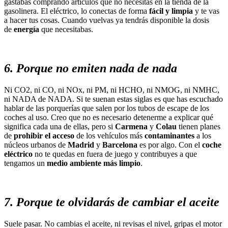
gastabas comprando artículos que no necesitas en la tienda de la
gasolinera. El eléctrico, lo conectas de forma
fácil y limpia
y te vas
a hacer tus cosas. Cuando vuelvas ya tendrás disponible la dosis
de
energía
que necesitabas.
6. Porque no emiten nada de nada
Ni CO2, ni CO, ni NOx, ni PM, ni HCHO, ni NMOG, ni NMHC,
ni NADA de NADA. Si te suenan estas siglas es que has escuchado
hablar de las porquerías que salen por los tubos de escape de los
coches al uso. Creo que no es necesario detenerme a explicar qué
significa cada una de ellas,
pero si
Carmena
y
Colau
tienen planes
de
prohibir el acceso
de los vehículos más
contaminantes
a los
núcleos urbanos de
Madrid
y
Barcelona
es por algo. Con el
coche
eléctrico
no te quedas en fuera de juego y contribuyes a que
tengamos un
medio ambiente más limpio
.
7. Porque te olvidarás de cambiar el aceite
S
uele pasar. No cambias el aceite, ni revisas el nivel, gripas el motor