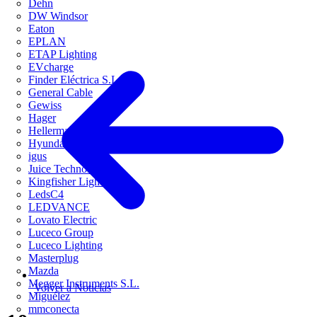
Dehn
DW Windsor
Eaton
EPLAN
ETAP Lighting
EVcharge
Finder Eléctrica S.L.U
General Cable
Gewiss
Hager
HellermannTyton
Hyundai Electric
igus
Juice Technology
Kingfisher Lighting
LedsC4
LEDVANCE
Lovato Electric
Luceco Group
Luceco Lighting
Masterplug
Mazda
Megger Instruments S.L.
Volver a Noticias
Miguélez
mmconecta