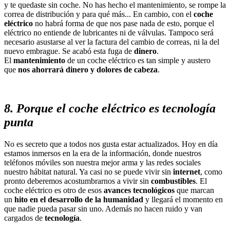
y te quedaste sin coche. No has hecho el mantenimiento, se rompe la
correa de distribución y para qué más... En cambio, con el
coche
eléctrico
no habrá forma de que nos pase nada de esto, porque el
eléctrico no entiende de lubricantes ni de válvulas. Tampoco será
necesario asustarse al ver la factura del cambio de correas, ni la del
nuevo embrague. Se acabó esta fuga de
dinero
.
El
mantenimiento
de un coche eléctrico es tan simple y austero
que
nos ahorrará dinero y dolores de cabeza
.
8. Porque el coche eléctrico es tecnología
punta
No es secreto que a todos nos gusta estar actualizados. Hoy en día
estamos inmersos en la era de la información, donde nuestros
teléfonos móviles son nuestra mejor arma y las redes sociales
nuestro hábitat natural. Ya casi no se puede vivir sin
internet
, como
pronto deberemos acostumbrarnos a vivir sin
combustibles
. El
coche eléctrico es otro de esos
avances tecnológicos
que marcan
un
hito en el desarrollo de la humanidad
y llegará el momento en
que nadie pueda pasar sin uno. Además no hacen ruido y van
cargados de
tecnología
.