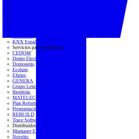
AGREMIA
ASINEM
Europacable
FACEL
Fegicat
FENIE
FENITEL
KNX España
Servicios para la industria
CEDOM
Domo Electra
Domonetio
Ecolum
Efintec
GENERA
Grupo Lenor
Iberdrola
MATELEC
Plan Reforma
Programación Integral
REBUILD
Trace Software
Distribuidor
Muntaner Electro
Novelec