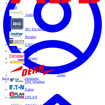
ABB
Ambilamp
BG Electrical
Brother
CHAUVIN ARNOUX
CHINT
Circutor
D-Line
Dehn
Iniciar sesión
Registrarse
DW Windsor
Eaton
EPLAN