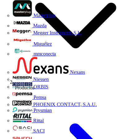
Masterplug
Mazda
Megger Instruments S.L.
Miguélez
mmconecta
Nexans
Niessen
ORBIS
Productos
Pemsa
PHOENIX CONTACT, S.A.U.
Prysmian
Rittal
SACI