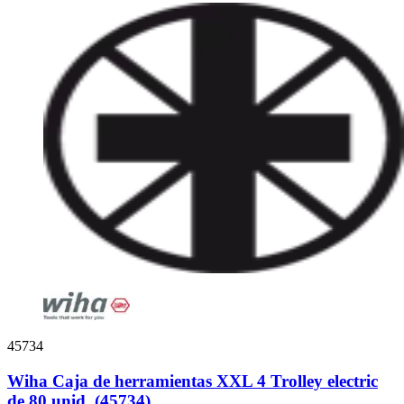
45734
Wiha Caja de herramientas XXL 4 Trolley electric
de 80 unid. (45734)