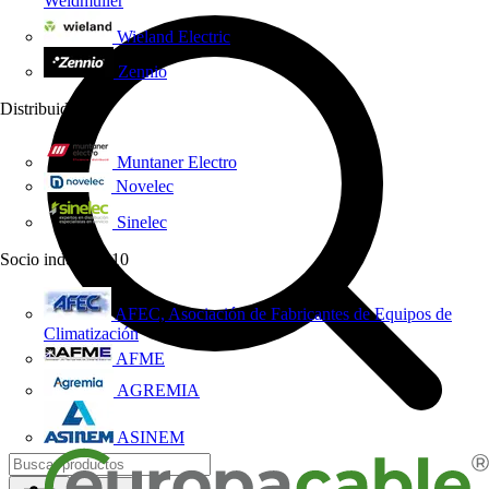
Weidmüller
Wieland Electric
Zennio
Distribuidor
3
Muntaner Electro
Novelec
Sinelec
Socio industrial
10
AFEC, Asociación de Fabricantes de Equipos de
Climatización
AFME
AGREMIA
ASINEM