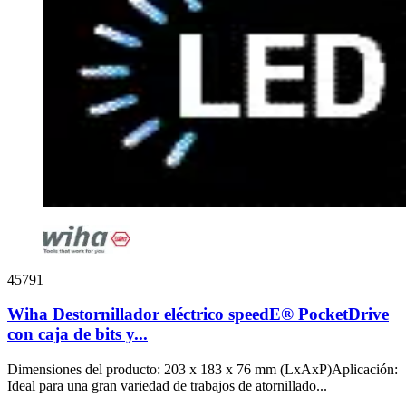
45791
Wiha Destornillador eléctrico speedE® PocketDrive
con caja de bits y...
Dimensiones del producto: 203 x 183 x 76 mm (LxAxP)Aplicación:
Ideal para una gran variedad de trabajos de atornillado...