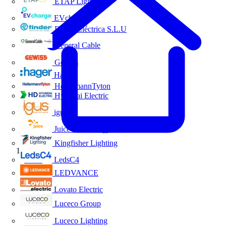
ETAP Lighting
EVcharge
Finder Eléctrica S.L.U
General Cable
Gewiss
Hager
HellermannTyton
Hyundai Electric
igus
Juice Technology
Kingfisher Lighting
Inicio
LedsC4
LEDVANCE
Lovato Electric
Luceco Group
Luceco Lighting