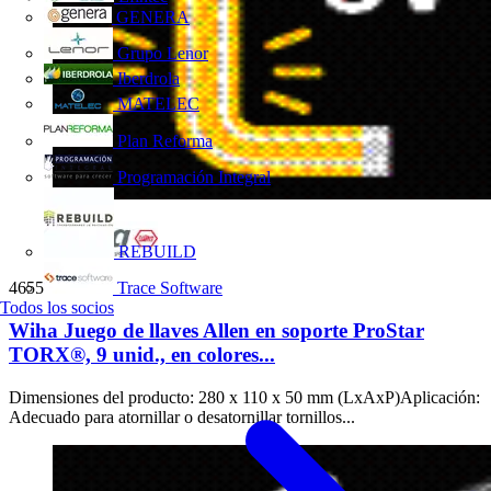
GENERA
Grupo Lenor
Iberdrola
MATELEC
Plan Reforma
Programación Integral
REBUILD
Trace Software
46556
Todos los socios
Wiha Juego de llaves Allen en soporte ProStar
TORX®, 9 unid., en colores...
Dimensiones del producto: 280 x 110 x 50 mm (LxAxP)Aplicación:
Adecuado para atornillar o desatornillar tornillos...