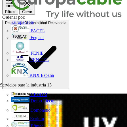
Filtros
Cerrar
Ordenar por:
Europacable
Relevancia
Disponibilidad
Relevancia
FACEL
Fegicat
FENIE
FENITEL
KNX España
Servicios para la industria
13
CEDOM
Domo Electra
Domonetio
Ecolum
Efintec