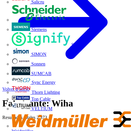
Salicru
Schneider Electric
Siemens
Signify
SIMON
Sonnen
SUMCAB
Sync Energy
Volver a Inicio
Thorn Lighting
Top Cable
Fabricante: Wiha
VELTIUM
Resultados totales
2.373