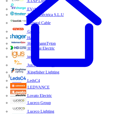
ETAP Lighting
EVcharge
Finder Eléctrica S.L.U
General Cable
Gewiss
Hager
HellermannTyton
Hyundai Electric
igus
Juice Technology
Kingfisher Lighting
Inicio
LedsC4
LEDVANCE
Lovato Electric
Luceco Group
Luceco Lighting