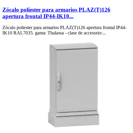
Zócalo poliester para armarios PLAZ(T)126
apertura frontal IP44-IK10...
Zócalo poliester para armarios PLAZ(T)126 apertura frontal IP44-
IK10 RAL7035. gama: Thalassa - clase de accesorio:...