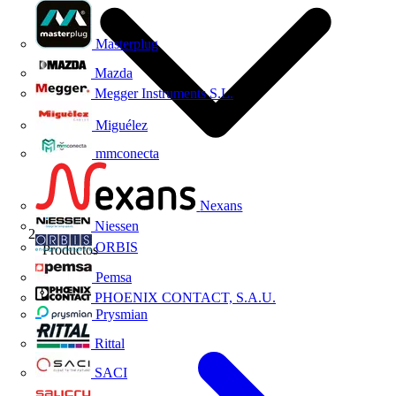
Masterplug
Mazda
Megger Instruments S.L.
Miguélez
mmconecta
Nexans
Niessen
ORBIS
Productos
Pemsa
PHOENIX CONTACT, S.A.U.
Prysmian
Rittal
SACI