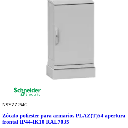
NSYZZ254G
Zócalo poliester para armarios PLAZ(T)54 apertura
frontal IP44-IK10 RAL7035