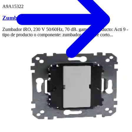
A9A15322
Zumbador iRO, 230 V 50/60Hz, 70 dB
Zumbador iRO, 230 V 50/60Hz, 70 dB. gama de producto: Acti 9 -
tipo de producto o componente: zumbador - nombre corto...