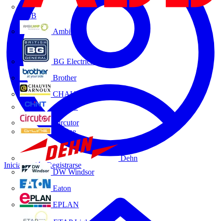
ABB
Ambilamp
BG Electrical
Brother
CHAUVIN ARNOUX
CHINT
Circutor
D-Line
Dehn
Iniciar sesión
Registrarse
DW Windsor
Eaton
EPLAN