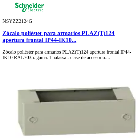
NSYZZ2124G
Zócalo poliéster para armarios PLAZ(T)124
apertura frontal IP44-IK10...
Zócalo poliéster para armarios PLAZ(T)124 apertura frontal IP44-
IK10 RAL7035. gama: Thalassa - clase de accesorio:...