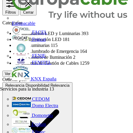
Filtros
Cerrar
Categorías
Europacable
FACEL
Iluminación LED y Luminarias
393
Fegicat
Iluminación LED
181
Luminarias
115
Alumbrado de Emergencia
164
FENIE
Control de Iluminación
2
FENITEL
Sistemas de Gestión de Cables
1259
Ver 84 Más
KNX España
Ordenar por:
Relevancia
Disponibilidad
Relevancia
Servicios para la industria
13
CEDOM
Domo Electra
Domonetio
Ecolum
Efintec