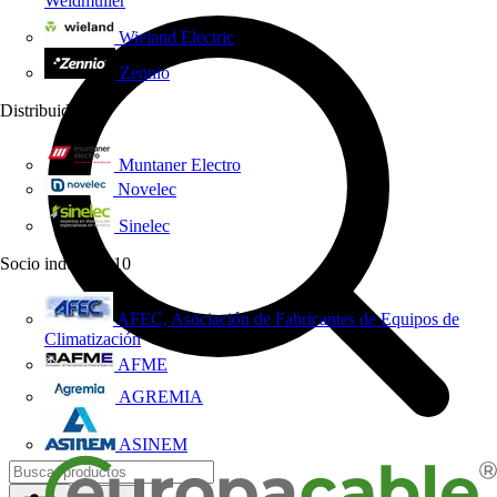
Weidmüller
Wieland Electric
Zennio
Distribuidor
3
Muntaner Electro
Novelec
Sinelec
Socio industrial
10
AFEC, Asociación de Fabricantes de Equipos de
Climatización
AFME
AGREMIA
ASINEM