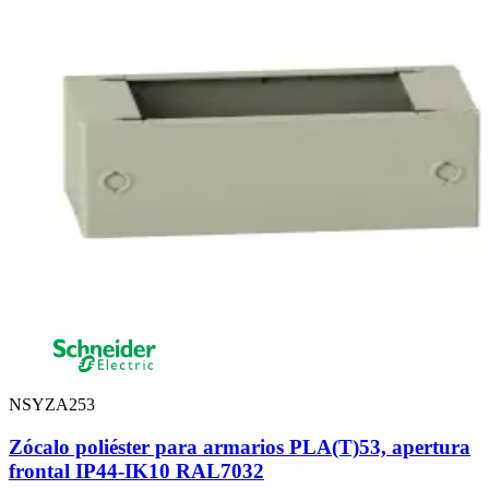
NSYZA253
Zócalo poliéster para armarios PLA(T)53, apertura
frontal IP44-IK10 RAL7032