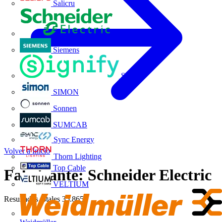
Salicru
Schneider Electric
Siemens
Signify
SIMON
Sonnen
SUMCAB
Sync Energy
Volver a Inicio
Thorn Lighting
Top Cable
Fabricante: Schneider Electric
VELTIUM
Resultados totales
35.865