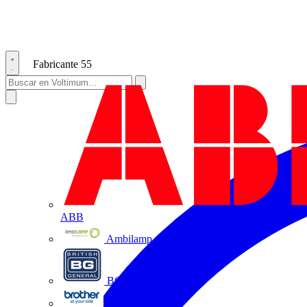
Fabricante
55
ABB
Ambilamp
BG Electrical
Brother