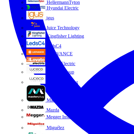
HellermannTyton
Hyundai Electric
igus
Juice Technology
Kingfisher Lighting
LedsC4
LEDVANCE
Lovato Electric
Luceco Group
Luceco Lighting
Masterplug
Mazda
Megger Instruments S.L.
Miguélez