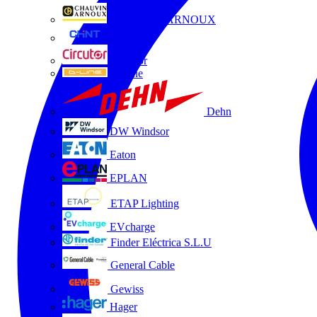
CHAUVIN ARNOUX
CHINT
Circutor
D-Line
Dehn
DW Windsor
Eaton
EPLAN
ETAP Lighting
EVcharge
Finder Eléctrica S.L.U
General Cable
Gewiss
Hager