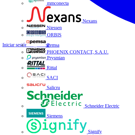
mmconecta
Nexans
Niessen
ORBIS
Iniciar sesión
Registrarse
Pemsa
PHOENIX CONTACT, S.A.U.
Prysmian
Rittal
SACI
Salicru
Schneider Electric
Siemens
Signify