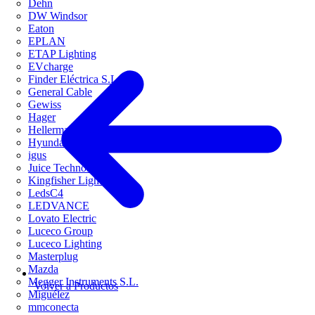
Dehn
DW Windsor
Eaton
EPLAN
ETAP Lighting
EVcharge
Finder Eléctrica S.L.U
General Cable
Gewiss
Hager
HellermannTyton
Hyundai Electric
igus
Juice Technology
Kingfisher Lighting
LedsC4
LEDVANCE
Lovato Electric
Luceco Group
Luceco Lighting
Masterplug
Mazda
Megger Instruments S.L.
Volver a Productos
Miguélez
mmconecta