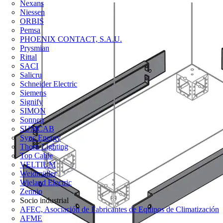
Nexans
Niessen
ORBIS
Pemsa
PHOENIX CONTACT, S.A.U.
Prysmian
Rittal
SACI
Salicru
Schneider Electric
Siemens
Signify
SIMON
Sonnen
SUMCAB
Sync Energy
Thorn Lighting
Top Cable
VELTIUM
Weidmüller
Wieland Electric
Zennio
Socio industrial
AFEC, Asociación de Fabricantes de Equipos de Climatización
AFME