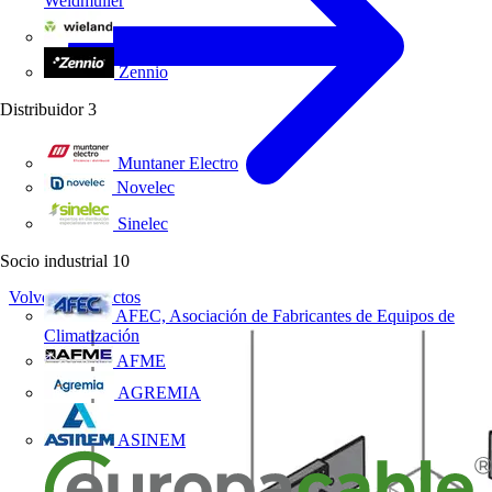
Weidmüller
Wieland Electric
Zennio
Distribuidor
3
Muntaner Electro
Novelec
Sinelec
Socio industrial
10
Volver a Productos
AFEC, Asociación de Fabricantes de Equipos de
Climatización
AFME
AGREMIA
ASINEM