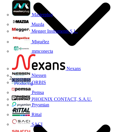
Masterplug
Mazda
Megger Instruments S.L.
Miguélez
mmconecta
Nexans
Niessen
ORBIS
Productos
Pemsa
PHOENIX CONTACT, S.A.U.
Prysmian
Rittal
SACI