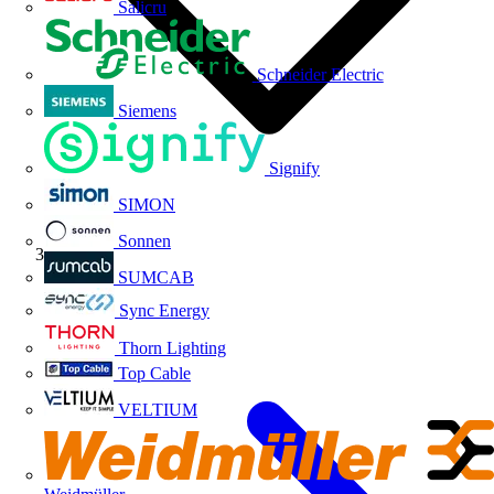
Salicru
Schneider Electric
Siemens
Signify
SIMON
Sonnen
ABB
SUMCAB
Sync Energy
Thorn Lighting
Top Cable
VELTIUM