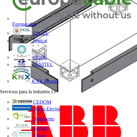
Europacable
FACEL
Fegicat
FENIE
FENITEL
KNX España
Servicios para la industria
13
CEDOM
Domo Electra
Domonetio
Ecolum
Efintec