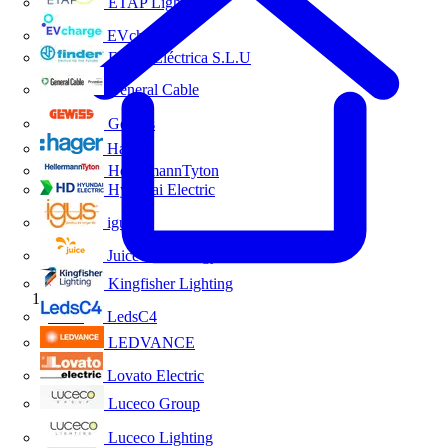
ETAP Lighting
EVcharge
Finder Eléctrica S.L.U
General Cable
Gewiss
Hager
HellermannTyton
Hyundai Electric
igus
Juice Technology
Kingfisher Lighting
Inicio
LedsC4
LEDVANCE
Lovato Electric
Luceco Group
Luceco Lighting