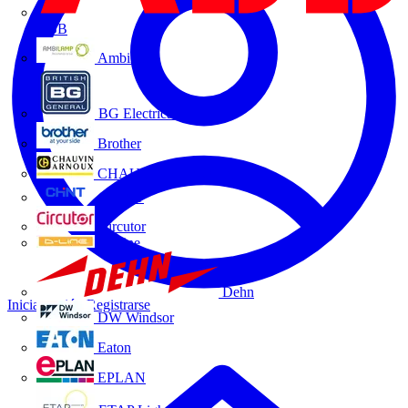
ABB
Ambilamp
BG Electrical
Brother
CHAUVIN ARNOUX
CHINT
Circutor
D-Line
Dehn
Iniciar sesión
Registrarse
DW Windsor
Eaton
EPLAN