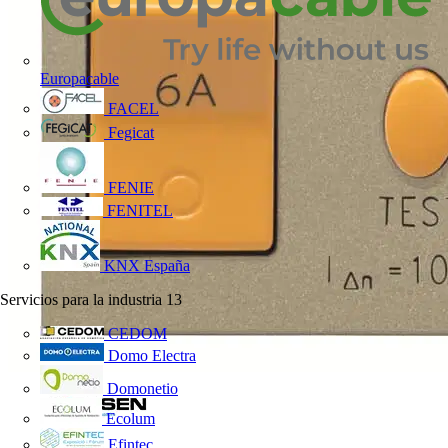
Europacable
FACEL
Fegicat
FENIE
FENITEL
KNX España
Servicios para la industria
13
CEDOM
Domo Electra
Domonetio
Ecolum
Efintec