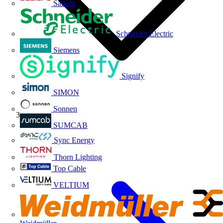
Salicru
Schneider Electric
Siemens
Signify
SIMON
Sonnen
Niessen
SUMCAB
Sync Energy
Thorn Lighting
Top Cable
VELTIUM