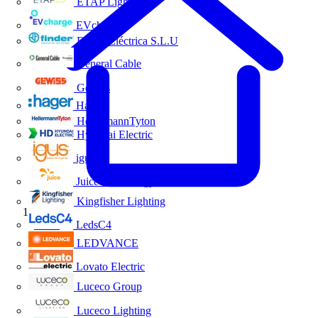
ETAP Lighting
EVcharge
Finder Eléctrica S.L.U
General Cable
Gewiss
Hager
HellermannTyton
Hyundai Electric
igus
Juice Technology
Kingfisher Lighting
Inicio
LedsC4
LEDVANCE
Lovato Electric
Luceco Group
Luceco Lighting