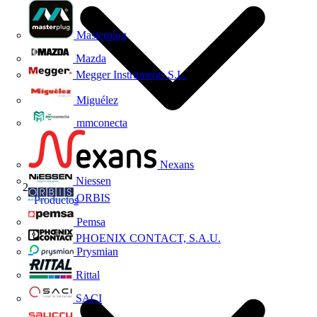
Masterplug
Mazda
Megger Instruments S.L.
Miguélez
mmconecta
Nexans
Niessen
ORBIS
Productos
Pemsa
PHOENIX CONTACT, S.A.U.
Prysmian
Rittal
SACI