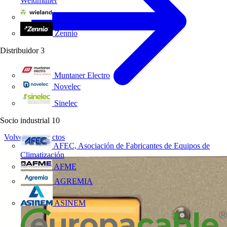
Weidmüller
Wieland Electric
Zennio
Distribuidor
3
Muntaner Electro
Novelec
Sinelec
Socio industrial
10
Volver a Productos
AFEC, Asociación de Fabricantes de Equipos de
Climatización
AFME
AGREMIA
ASINEM