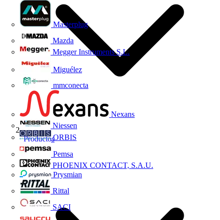
Masterplug
Mazda
Megger Instruments S.L.
Miguélez
mmconecta
Nexans
Niessen
ORBIS
Productos
Pemsa
PHOENIX CONTACT, S.A.U.
Prysmian
Rittal
SACI