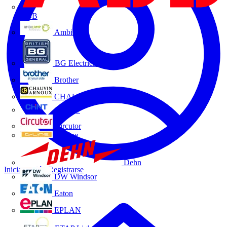
ABB
Ambilamp
BG Electrical
Brother
CHAUVIN ARNOUX
CHINT
Circutor
D-Line
Dehn
Iniciar sesión
Registrarse
DW Windsor
Eaton
EPLAN