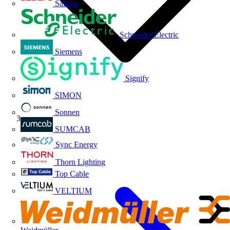
Salicru
Schneider Electric
Siemens
Signify
SIMON
Sonnen
Niessen
SUMCAB
Sync Energy
Thorn Lighting
Top Cable
VELTIUM