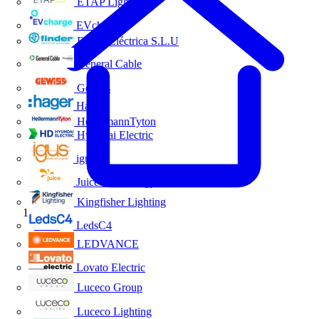
ETAP Lighting
EVcharge
Finder Eléctrica S.L.U
General Cable
Gewiss
Hager
HellermannTyton
Hyundai Electric
igus
Juice Technology
Kingfisher Lighting
Inicio
LedsC4
LEDVANCE
Lovato Electric
Luceco Group
Luceco Lighting