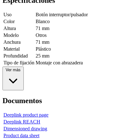
Especificaciones
Uso
Botón interruptor/pulsador
Color
Blanco
Altura
71 mm
Modelo
Otros
Anchura
71 mm
Material
Plástico
Profundidad
25 mm
Tipo de fijación
Montaje con abrazadera
Ver más
Documentos
Deeplink product page
Deeplink REACH
Dimensioned drawing
Product data sheet