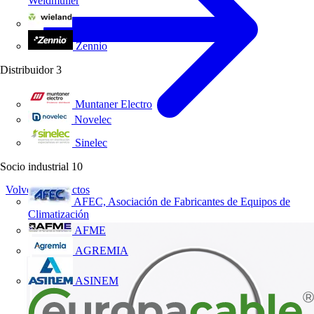
Weidmüller
Wieland Electric
Zennio
Distribuidor
3
Muntaner Electro
Novelec
Sinelec
Socio industrial
10
Volver a Productos
AFEC, Asociación de Fabricantes de Equipos de
Climatización
AFME
AGREMIA
ASINEM