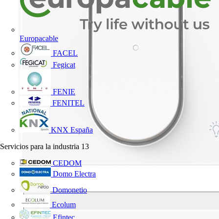
Europacable
FACEL
Fegicat
FENIE
FENITEL
KNX España
Servicios para la industria
13
CEDOM
Domo Electra
Domonetio
Ecolum
Efintec