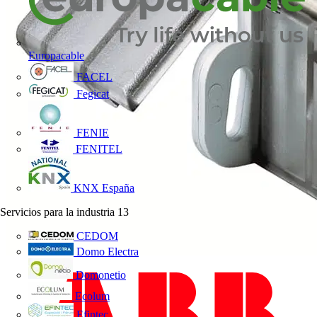
Europacable
FACEL
Fegicat
FENIE
FENITEL
KNX España
Servicios para la industria
13
CEDOM
Domo Electra
Domonetio
Ecolum
Efintec