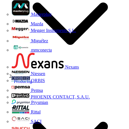
Masterplug
Mazda
Megger Instruments S.L.
Miguélez
mmconecta
Nexans
Niessen
ORBIS
Productos
Pemsa
PHOENIX CONTACT, S.A.U.
Prysmian
Rittal
SACI