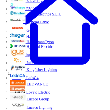
ETAP Lighting
EVcharge
Finder Eléctrica S.L.U
General Cable
Gewiss
Hager
HellermannTyton
Hyundai Electric
igus
Juice Technology
Kingfisher Lighting
Inicio
LedsC4
LEDVANCE
Lovato Electric
Luceco Group
Luceco Lighting