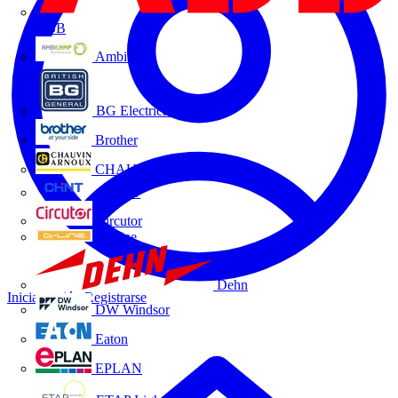
ABB
Ambilamp
BG Electrical
Brother
CHAUVIN ARNOUX
CHINT
Circutor
D-Line
Dehn
Iniciar sesión
Registrarse
DW Windsor
Eaton
EPLAN