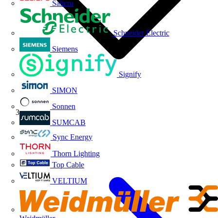
Salicru
Schneider Electric
Siemens
Signify
SIMON
Sonnen
ABB
SUMCAB
Sync Energy
Thorn Lighting
Top Cable
VELTIUM