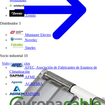
Weidmüller
Wieland Electric
Zennio
Distribuidor
3
Muntaner Electro
Novelec
Sinelec
Socio industrial
10
Volver a Productos
AFEC, Asociación de Fabricantes de Equipos de
Climatización
AFME
AGREMIA
ASINEM