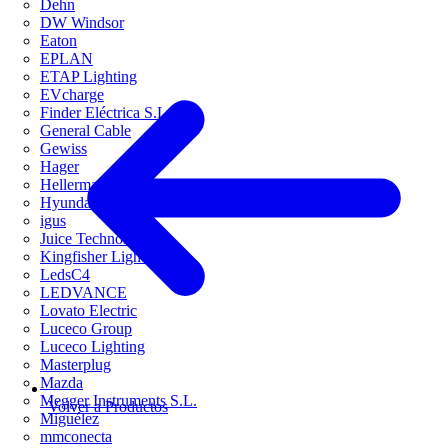
Dehn
DW Windsor
Eaton
EPLAN
ETAP Lighting
EVcharge
Finder Eléctrica S.L.U
General Cable
Gewiss
Hager
HellermannTyton
Hyundai Electric
igus
Juice Technology
Kingfisher Lighting
LedsC4
LEDVANCE
Lovato Electric
Luceco Group
Luceco Lighting
Masterplug
Mazda
Megger Instruments S.L.
Volver a Productos
Miguélez
mmconecta