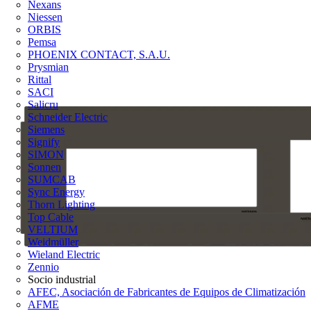
Nexans
Niessen
ORBIS
Pemsa
PHOENIX CONTACT, S.A.U.
Prysmian
Rittal
SACI
Salicru
Schneider Electric
Siemens
Signify
SIMON
Sonnen
SUMCAB
Sync Energy
Thorn Lighting
Top Cable
VELTIUM
Weidmüller
Wieland Electric
Zennio
Socio industrial
AFEC, Asociación de Fabricantes de Equipos de Climatización
AFME