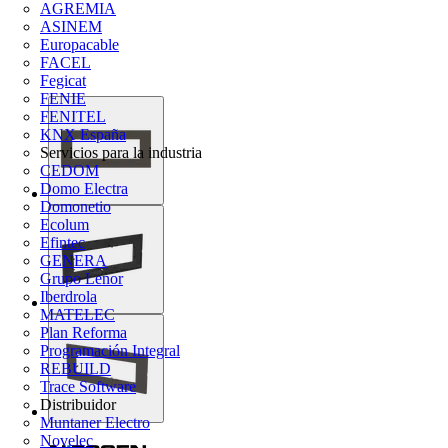
AGREMIA
ASINEM
Europacable
FACEL
Fegicat
FENIE
FENITEL
KNX España
Servicios para la industria
CEDOM
Domo Electra
Domonetio
Ecolum
Efintec
GENERA
Grupo Lenor
Iberdrola
MATELEC
Plan Reforma
Programación Integral
REBUILD
Trace Software
Distribuidor
Muntaner Electro
Novelec