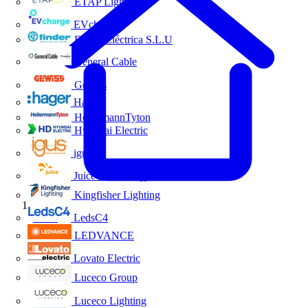
ETAP Lighting
EVcharge
Finder Eléctrica S.L.U
General Cable
Gewiss
Hager
HellermannTyton
Hyundai Electric
igus
Juice Technology
Kingfisher Lighting
Inicio
LedsC4
LEDVANCE
Lovato Electric
Luceco Group
Luceco Lighting