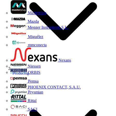
Masterplug
Mazda
Megger Instruments S.L.
Miguélez
mmconecta
Nexans
Niessen
ORBIS
Productos
Pemsa
PHOENIX CONTACT, S.A.U.
Prysmian
Rittal
SACI