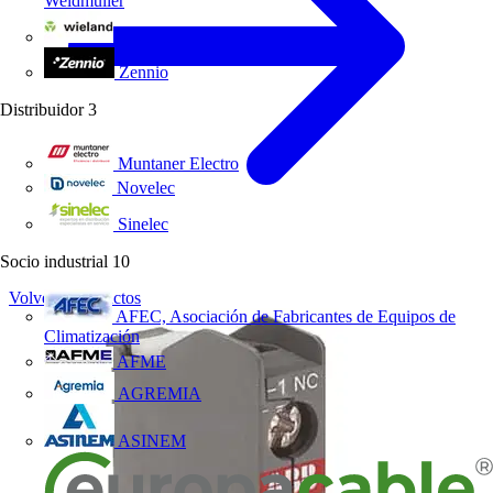
Weidmüller
Wieland Electric
Zennio
Distribuidor
3
Muntaner Electro
Novelec
Sinelec
Socio industrial
10
Volver a Productos
AFEC, Asociación de Fabricantes de Equipos de
Climatización
AFME
AGREMIA
ASINEM