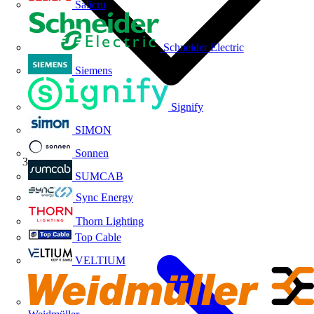
Salicru
Schneider Electric
Siemens
Signify
SIMON
Sonnen
ABB
SUMCAB
Sync Energy
Thorn Lighting
Top Cable
VELTIUM