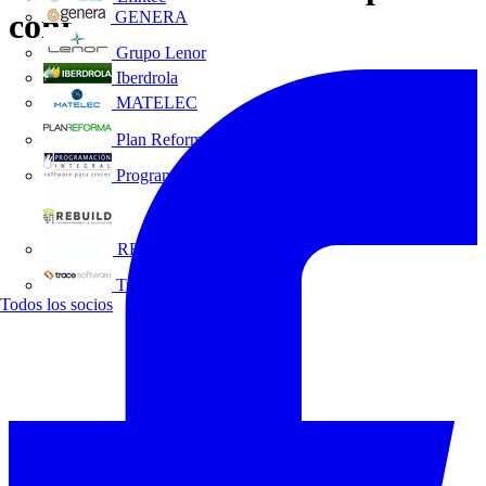
cont.
GENERA
Grupo Lenor
Iberdrola
MATELEC
Plan Reforma
Programación Integral
REBUILD
Trace Software
Todos los socios