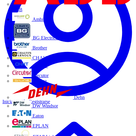
ABB
Ambilamp
BG Electrical
Brother
CHAUVIN ARNOUX
CHINT
Circutor
D-Line
Dehn
Iniciar sesión
Registrarse
DW Windsor
Eaton
EPLAN