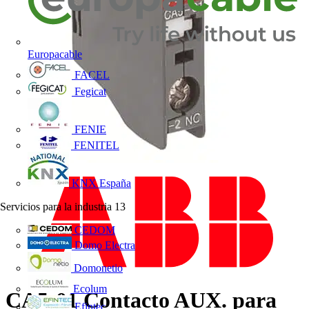
Europacable
FACEL
Fegicat
FENIE
FENITEL
KNX España
Servicios para la industria
13
CEDOM
Domo Electra
Domonetio
Ecolum
CA5-01 Contacto AUX. para
Efintec