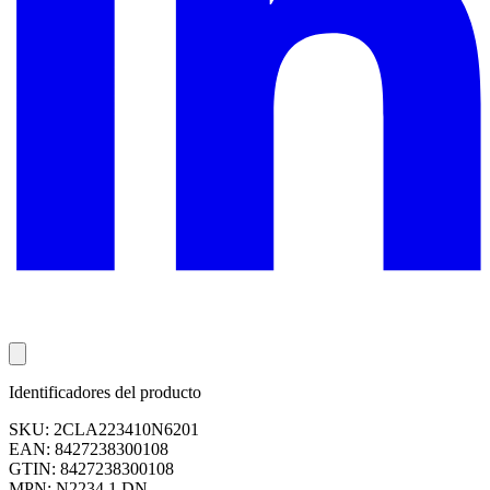
Identificadores del producto
SKU: 2CLA223410N6201
EAN: 8427238300108
GTIN: 8427238300108
MPN: N2234.1 DN