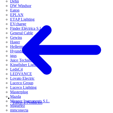
Dehn
DW Windsor
Eaton
EPLAN
ETAP Lighting
EVcharge
Finder Eléctrica S.L.U
General Cable
Gewiss
Hager
HellermannTyton
Hyundai Electric
igus
Juice Technology
Kingfisher Lighting
LedsC4
LEDVANCE
Lovato Electric
Luceco Group
Luceco Lighting
Masterplug
Mazda
Megger Instruments S.L.
Volver a Productos
Miguélez
mmconecta