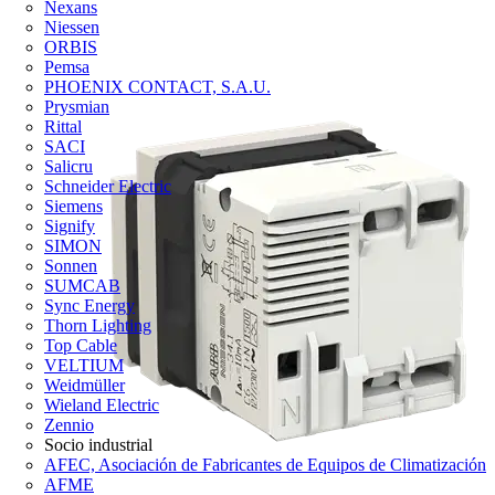
Nexans
Niessen
ORBIS
Pemsa
PHOENIX CONTACT, S.A.U.
Prysmian
Rittal
SACI
Salicru
Schneider Electric
Siemens
Signify
SIMON
Sonnen
SUMCAB
Sync Energy
Thorn Lighting
Top Cable
VELTIUM
Weidmüller
Wieland Electric
Zennio
Socio industrial
AFEC, Asociación de Fabricantes de Equipos de Climatización
AFME