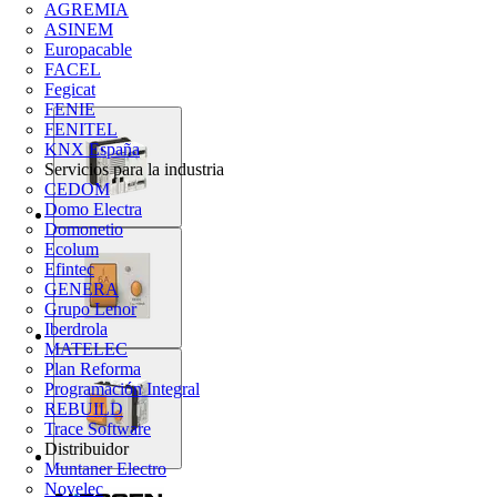
AGREMIA
ASINEM
Europacable
FACEL
Fegicat
FENIE
FENITEL
KNX España
Servicios para la industria
CEDOM
Domo Electra
Domonetio
Ecolum
Efintec
GENERA
Grupo Lenor
Iberdrola
MATELEC
Plan Reforma
Programación Integral
REBUILD
Trace Software
Distribuidor
Muntaner Electro
Novelec