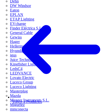
Dehn
DW Windsor
Eaton
EPLAN
ETAP Lighting
EVcharge
Finder Eléctrica S.L.U
General Cable
Gewiss
Hager
HellermannTyton
Hyundai Electric
igus
Juice Technology
Kingfisher Lighting
LedsC4
LEDVANCE
Lovato Electric
Luceco Group
Luceco Lighting
Masterplug
Mazda
Megger Instruments S.L.
Volver a Productos
Miguélez
mmconecta