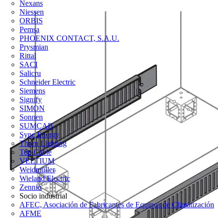
Nexans
Niessen
ORBIS
Pemsa
PHOENIX CONTACT, S.A.U.
Prysmian
Rittal
SACI
Salicru
Schneider Electric
Siemens
Signify
SIMON
Sonnen
SUMCAB
Sync Energy
Thorn Lighting
Top Cable
VELTIUM
Weidmüller
Wieland Electric
Zennio
Socio industrial
AFEC, Asociación de Fabricantes de Equipos de Climatización
AFME