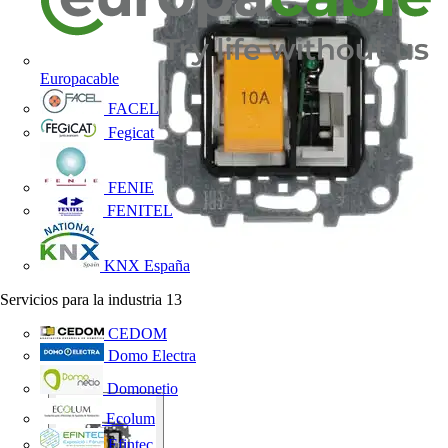
Europacable
FACEL
Fegicat
FENIE
FENITEL
KNX España
Servicios para la industria
13
CEDOM
Domo Electra
Domonetio
Ecolum
Efintec