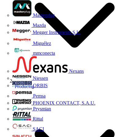
Masterplug
Mazda
Megger Instruments S.L.
Miguélez
mmconecta
Nexans
Niessen
ORBIS
Productos
Pemsa
PHOENIX CONTACT, S.A.U.
Prysmian
Rittal
SACI