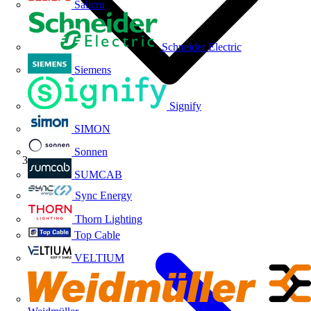
Salicru
Schneider Electric
Siemens
Signify
SIMON
Sonnen
Niessen
SUMCAB
Sync Energy
Thorn Lighting
Top Cable
VELTIUM