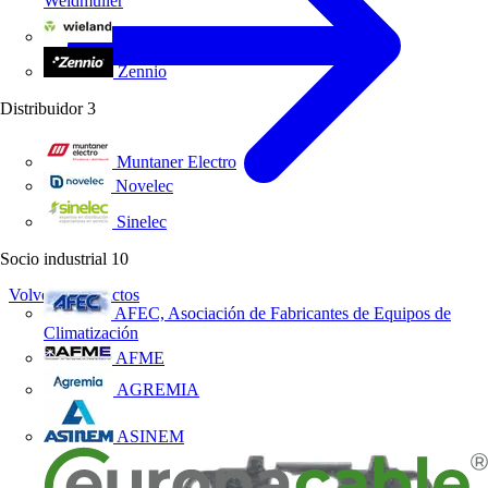
Weidmüller
Wieland Electric
Zennio
Distribuidor
3
Muntaner Electro
Novelec
Sinelec
Socio industrial
10
Volver a Productos
AFEC, Asociación de Fabricantes de Equipos de
Climatización
AFME
AGREMIA
ASINEM