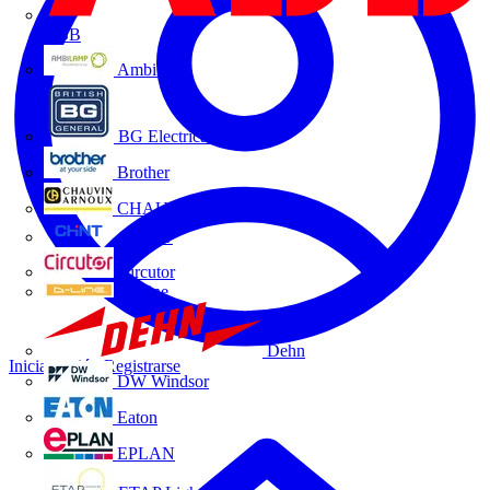
ABB
Ambilamp
BG Electrical
Brother
CHAUVIN ARNOUX
CHINT
Circutor
D-Line
Dehn
Iniciar sesión
Registrarse
DW Windsor
Eaton
EPLAN