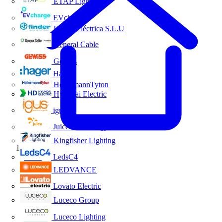
ETAP Lighting
EVcharge
Finder Eléctrica S.L.U
General Cable
Gewiss
Hager
HellermannTyton
Hyundai Electric
igus
Juice Technology
Kingfisher Lighting
Inicio
LedsC4
LEDVANCE
Lovato Electric
Luceco Group
Luceco Lighting