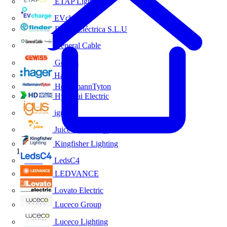
ETAP Lighting
EVcharge
Finder Eléctrica S.L.U
General Cable
Gewiss
Hager
HellermannTyton
Hyundai Electric
igus
Juice Technology
Kingfisher Lighting
Inicio
LedsC4
LEDVANCE
Lovato Electric
Luceco Group
Luceco Lighting