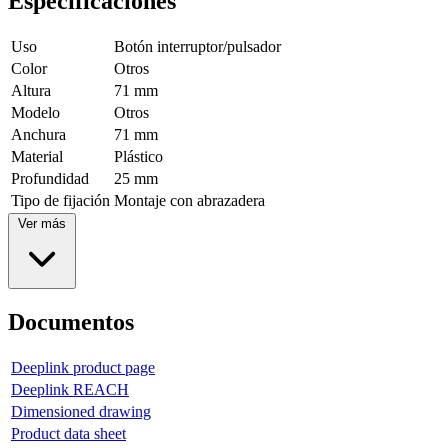
Especificaciones
Uso
Botón interruptor/pulsador
Color
Otros
Altura
71 mm
Modelo
Otros
Anchura
71 mm
Material
Plástico
Profundidad
25 mm
Tipo de fijación
Montaje con abrazadera
Ver más
Documentos
Deeplink product page
Deeplink REACH
Dimensioned drawing
Product data sheet