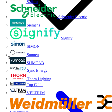
Salicru
Schneider Electric
Siemens
Signify
SIMON
Sonnen
Niessen
SUMCAB
Sync Energy
Thorn Lighting
Top Cable
VELTIUM