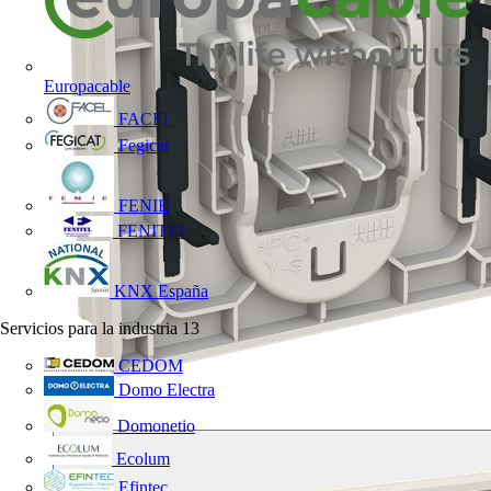
Europacable
FACEL
Fegicat
FENIE
FENITEL
KNX España
Servicios para la industria
13
CEDOM
Domo Electra
Domonetio
Ecolum
Efintec