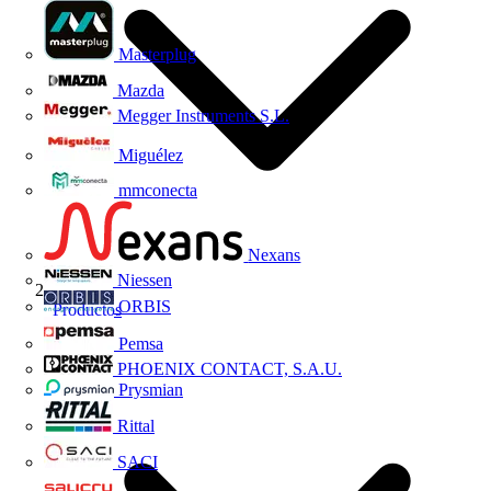
Masterplug
Mazda
Megger Instruments S.L.
Miguélez
mmconecta
Nexans
Niessen
ORBIS
Productos
Pemsa
PHOENIX CONTACT, S.A.U.
Prysmian
Rittal
SACI