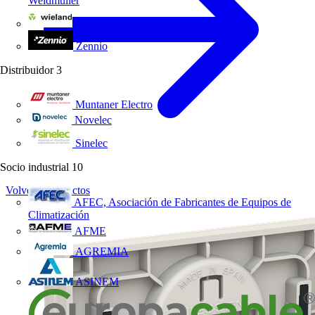
Weidmüller
Wieland Electric
Zennio
Distribuidor
3
Muntaner Electro
Novelec
Sinelec
Socio industrial
10
Volver a Productos
AFEC, Asociación de Fabricantes de Equipos de
Climatización
AFME
AGREMIA
ASINEM