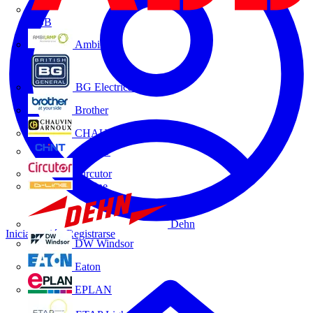
ABB
Ambilamp
BG Electrical
Brother
CHAUVIN ARNOUX
CHINT
Circutor
D-Line
Dehn
Iniciar sesión
Registrarse
DW Windsor
Eaton
EPLAN