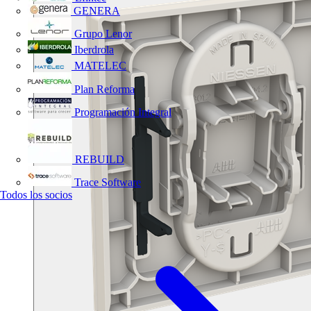
GENERA
Grupo Lenor
Iberdrola
MATELEC
Plan Reforma
Programación Integral
REBUILD
Trace Software
Todos los socios