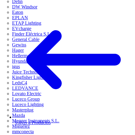
Dehn
DW Windsor
Eaton
EPLAN
ETAP Lighting
EVcharge
Finder Eléctrica S.L.U
General Cable
Gewiss
Hager
HellermannTyton
Hyundai Electric
igus
Juice Technology
Kingfisher Lighting
LedsC4
LEDVANCE
Lovato Electric
Luceco Group
Luceco Lighting
Masterplug
Mazda
Megger Instruments S.L.
Volver a Productos
Miguélez
mmconecta