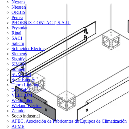
Nexans
Niessen
ORBIS
Pemsa
PHOENIX CONTACT, S.A.U.
Prysmian
Rittal
SACI
Salicru
Schneider Electric
Siemens
Signify
SIMON
Sonnen
SUMCAB
Sync Energy
Thorn Lighting
Top Cable
VELTIUM
Weidmüller
Wieland Electric
Zennio
Socio industrial
AFEC, Asociación de Fabricantes de Equipos de Climatización
AFME