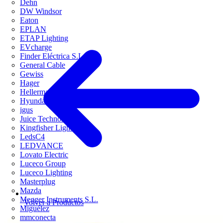
Dehn
DW Windsor
Eaton
EPLAN
ETAP Lighting
EVcharge
Finder Eléctrica S.L.U
General Cable
Gewiss
Hager
HellermannTyton
Hyundai Electric
igus
Juice Technology
Kingfisher Lighting
LedsC4
LEDVANCE
Lovato Electric
Luceco Group
Luceco Lighting
Masterplug
Mazda
Megger Instruments S.L.
Volver a Productos
Miguélez
mmconecta