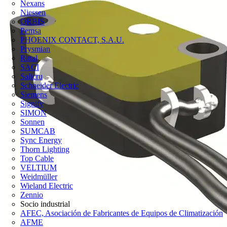
Nexans
Niessen
ORBIS
Pemsa
PHOENIX CONTACT, S.A.U.
Prysmian
Rittal
SACI
Salicru
Schneider Electric
Siemens
Signify
SIMON
Sonnen
SUMCAB
Sync Energy
Thorn Lighting
Top Cable
VELTIUM
Weidmüller
Wieland Electric
Zennio
Socio industrial
AFEC, Asociación de Fabricantes de Equipos de Climatización
AFME