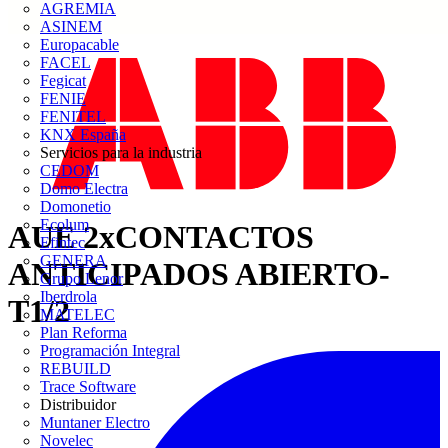
AGREMIA
ASINEM
Europacable
FACEL
Fegicat
FENIE
FENITEL
KNX España
Servicios para la industria
CEDOM
Domo Electra
Domonetio
Ecolum
AUE 2xCONTACTOS
Efintec
GENERA
ANTICIPADOS ABIERTO-
Grupo Lenor
Iberdrola
T1/2
MATELEC
Plan Reforma
Programación Integral
REBUILD
Trace Software
Distribuidor
Muntaner Electro
Novelec