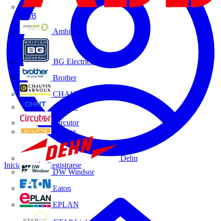
ABB
Ambilamp
BG Electrical
Brother
CHAUVIN ARNOUX
CHINT
Circutor
D-Line
Dehn
Iniciar sesión
Registrarse
DW Windsor
Eaton
EPLAN