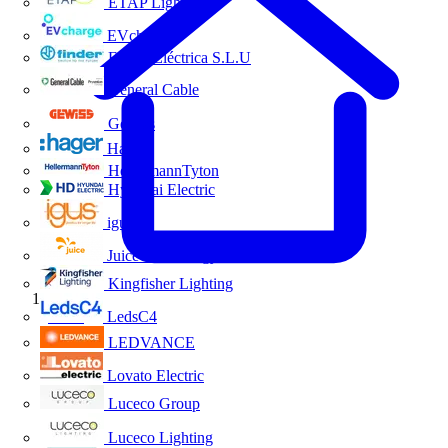
ETAP Lighting
EVcharge
Finder Eléctrica S.L.U
General Cable
Gewiss
Hager
HellermannTyton
Hyundai Electric
igus
Juice Technology
Kingfisher Lighting
Inicio
LedsC4
LEDVANCE
Lovato Electric
Luceco Group
Luceco Lighting