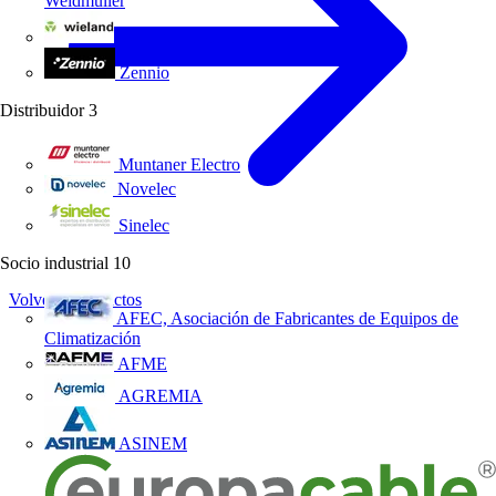
Weidmüller
Wieland Electric
Zennio
Distribuidor
3
Muntaner Electro
Novelec
Sinelec
Socio industrial
10
Volver a Productos
AFEC, Asociación de Fabricantes de Equipos de
Climatización
AFME
AGREMIA
ASINEM