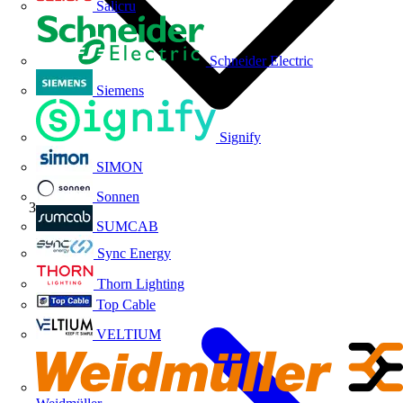
Salicru
Schneider Electric
Siemens
Signify
SIMON
Sonnen
Niessen
SUMCAB
Sync Energy
Thorn Lighting
Top Cable
VELTIUM