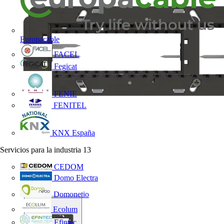
Europacable
FACEL
Fegicat
FENIE
FENITEL
KNX España
Servicios para la industria
13
CEDOM
Domo Electra
Domonetio
Ecolum
Efintec