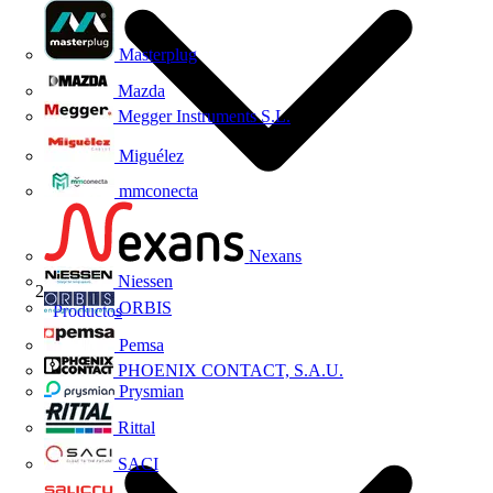
Masterplug
Mazda
Megger Instruments S.L.
Miguélez
mmconecta
Nexans
Niessen
ORBIS
Productos
Pemsa
PHOENIX CONTACT, S.A.U.
Prysmian
Rittal
SACI