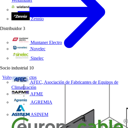
Weidmüller
Wieland Electric
Zennio
Distribuidor
3
Muntaner Electro
Novelec
Sinelec
Socio industrial
10
Volver a Productos
AFEC, Asociación de Fabricantes de Equipos de
Climatización
AFME
AGREMIA
ASINEM