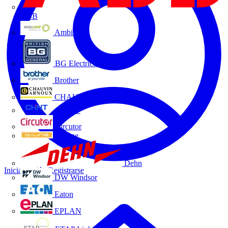
ABB
Ambilamp
BG Electrical
Brother
CHAUVIN ARNOUX
CHINT
Circutor
D-Line
Dehn
Iniciar sesión
Registrarse
DW Windsor
Eaton
EPLAN