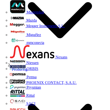
Masterplug
Mazda
Megger Instruments S.L.
Miguélez
mmconecta
Nexans
Niessen
ORBIS
Productos
Pemsa
PHOENIX CONTACT, S.A.U.
Prysmian
Rittal
SACI