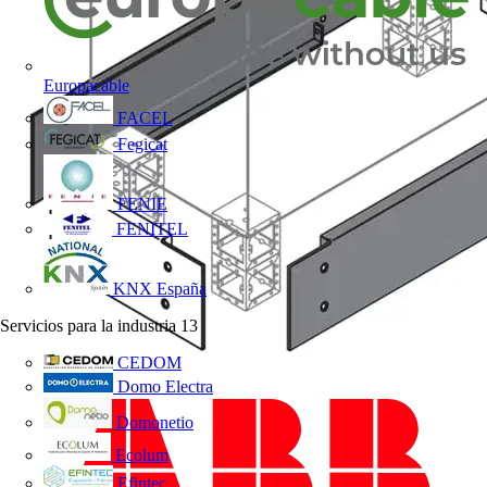
Europacable
FACEL
Fegicat
FENIE
FENITEL
KNX España
Servicios para la industria
13
CEDOM
Domo Electra
Domonetio
Ecolum
Efintec