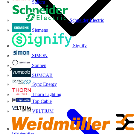
Salicru
Schneider Electric
Siemens
Signify
SIMON
Sonnen
ABB
SUMCAB
Sync Energy
Thorn Lighting
Top Cable
VELTIUM