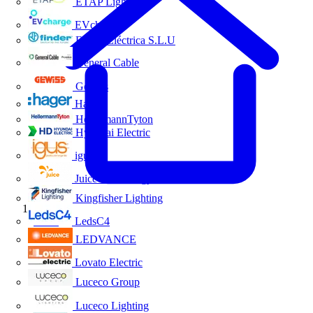
ETAP Lighting
EVcharge
Finder Eléctrica S.L.U
General Cable
Gewiss
Hager
HellermannTyton
Hyundai Electric
igus
Juice Technology
Kingfisher Lighting
Inicio
LedsC4
LEDVANCE
Lovato Electric
Luceco Group
Luceco Lighting