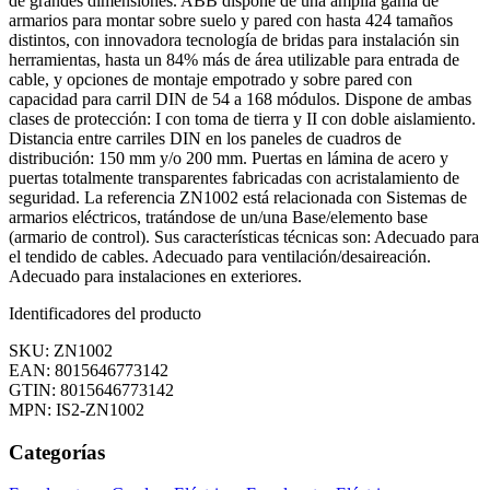
de grandes dimensiones. ABB dispone de una amplia gama de
armarios para montar sobre suelo y pared con hasta 424 tamaños
distintos, con innovadora tecnología de bridas para instalación sin
herramientas, hasta un 84% más de área utilizable para entrada de
cable, y opciones de montaje empotrado y sobre pared con
capacidad para carril DIN de 54 a 168 módulos. Dispone de ambas
clases de protección: I con toma de tierra y II con doble aislamiento.
Distancia entre carriles DIN en los paneles de cuadros de
distribución: 150 mm y/o 200 mm. Puertas en lámina de acero y
puertas totalmente transparentes fabricadas con acristalamiento de
seguridad. La referencia ZN1002 está relacionada con Sistemas de
armarios eléctricos, tratándose de un/una Base/elemento base
(armario de control). Sus características técnicas son: Adecuado para
el tendido de cables. Adecuado para ventilación/desaireación.
Adecuado para instalaciones en exteriores.
Identificadores del producto
SKU: ZN1002
EAN: 8015646773142
GTIN: 8015646773142
MPN: IS2-ZN1002
Categorías