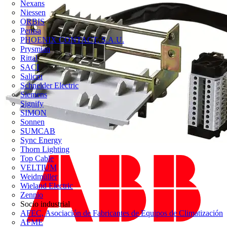
Nexans
Niessen
ORBIS
Pemsa
PHOENIX CONTACT, S.A.U.
Prysmian
Rittal
SACI
Salicru
Schneider Electric
Siemens
Signify
SIMON
Sonnen
SUMCAB
Sync Energy
Thorn Lighting
Top Cable
VELTIUM
Weidmüller
Wieland Electric
Zennio
Socio industrial
AFEC, Asociación de Fabricantes de Equipos de Climatización
AFME