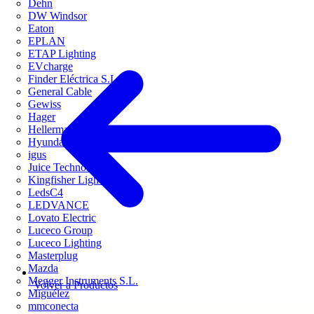
Dehn
DW Windsor
Eaton
EPLAN
ETAP Lighting
EVcharge
Finder Eléctrica S.L.U
General Cable
Gewiss
Hager
HellermannTyton
Hyundai Electric
igus
Juice Technology
Kingfisher Lighting
LedsC4
LEDVANCE
Lovato Electric
Luceco Group
Luceco Lighting
Masterplug
Mazda
Megger Instruments S.L.
Volver a Productos
Miguélez
mmconecta