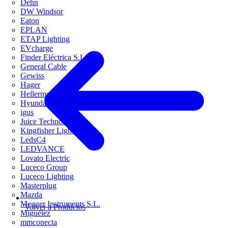
Dehn
DW Windsor
Eaton
EPLAN
ETAP Lighting
EVcharge
Finder Eléctrica S.L.U
General Cable
Gewiss
Hager
HellermannTyton
Hyundai Electric
igus
Juice Technology
Kingfisher Lighting
LedsC4
LEDVANCE
Lovato Electric
Luceco Group
Luceco Lighting
Masterplug
Mazda
Megger Instruments S.L.
Volver a Productos
Miguélez
mmconecta