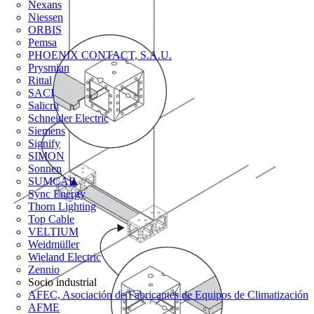
Nexans
Niessen
ORBIS
Pemsa
PHOENIX CONTACT, S.A.U.
Prysmian
Rittal
SACI
Salicru
Schneider Electric
Siemens
Signify
SIMON
Sonnen
SUMCAB
Sync Energy
Thorn Lighting
Top Cable
VELTIUM
Weidmüller
Wieland Electric
Zennio
Socio industrial
AFEC, Asociación de Fabricantes de Equipos de Climatización
AFME