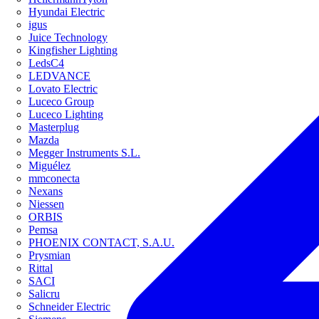
Hyundai Electric
igus
Juice Technology
Kingfisher Lighting
LedsC4
LEDVANCE
Lovato Electric
Luceco Group
Luceco Lighting
Masterplug
Mazda
Megger Instruments S.L.
Miguélez
mmconecta
Nexans
Niessen
ORBIS
Pemsa
PHOENIX CONTACT, S.A.U.
Prysmian
Rittal
SACI
Salicru
Schneider Electric