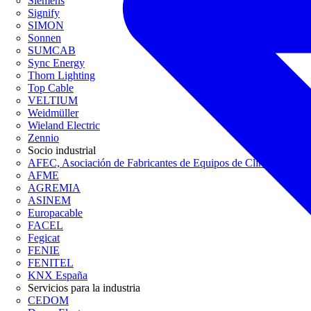
Siemens
Signify
SIMON
Sonnen
SUMCAB
Sync Energy
Thorn Lighting
Top Cable
VELTIUM
Weidmüller
Wieland Electric
Zennio
Socio industrial
AFEC, Asociación de Fabricantes de Equipos de Climatización
AFME
AGREMIA
ASINEM
Europacable
FACEL
Fegicat
FENIE
FENITEL
KNX España
Servicios para la industria
CEDOM