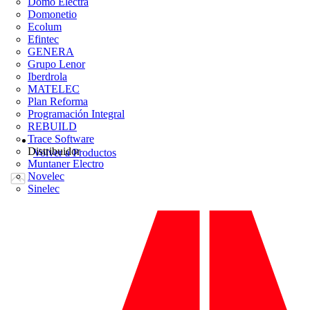
Domo Electra
Domonetio
Ecolum
Efintec
GENERA
Grupo Lenor
Iberdrola
MATELEC
Plan Reforma
Programación Integral
REBUILD
Trace Software
Distribuidor
Volver a Productos
Muntaner Electro
Novelec
Sinelec