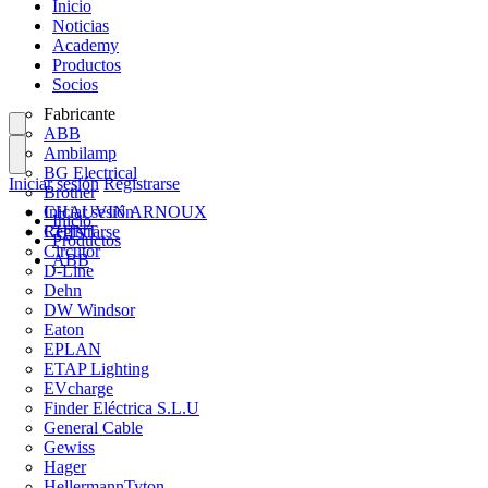
Inicio
Noticias
Academy
Productos
Socios
Fabricante
ABB
Ambilamp
BG Electrical
Iniciar sesión
Registrarse
Brother
CHAUVIN ARNOUX
Iniciar sesión
Inicio
CHINT
Registrarse
Productos
Circutor
ABB
D-Line
Dehn
DW Windsor
Eaton
EPLAN
ETAP Lighting
EVcharge
Finder Eléctrica S.L.U
General Cable
Gewiss
Hager
HellermannTyton