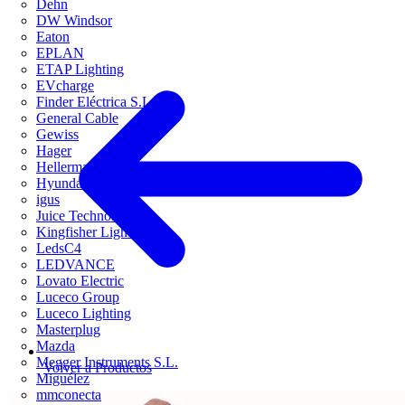
Dehn
DW Windsor
Eaton
EPLAN
ETAP Lighting
EVcharge
Finder Eléctrica S.L.U
General Cable
Gewiss
Hager
HellermannTyton
Hyundai Electric
igus
Juice Technology
Kingfisher Lighting
LedsC4
LEDVANCE
Lovato Electric
Luceco Group
Luceco Lighting
Masterplug
Mazda
Megger Instruments S.L.
Volver a Productos
Miguélez
mmconecta