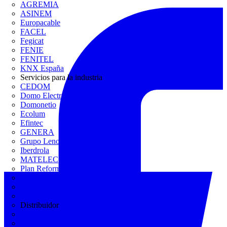
AGREMIA
ASINEM
Europacable
FACEL
Fegicat
FENIE
FENITEL
KNX España
Servicios para la industria
CEDOM
Domo Electra
Domonetio
Ecolum
Efintec
GENERA
Grupo Lenor
Iberdrola
MATELEC
Plan Reforma
Programación Integral
REBUILD
Trace Software
Distribuidor
Muntaner Electro
Novelec