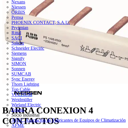
Nexans
Niessen
ORBIS
Pemsa
PHOENIX CONTACT, S.A.U.
Prysmian
Rittal
SACI
Salicru
Schneider Electric
Siemens
Signify
SIMON
Sonnen
SUMCAB
Sync Energy
Thorn Lighting
Top Cable
VELTIUM
Weidmüller
Wieland Electric
BARRA CONEXION 4
Zennio
Socio industrial
CONTACTOS
AFEC, Asociación de Fabricantes de Equipos de Climatización
AFME