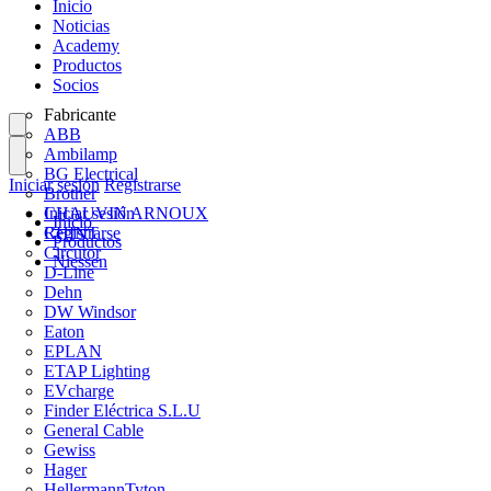
Inicio
Noticias
Academy
Productos
Socios
Fabricante
ABB
Ambilamp
BG Electrical
Iniciar sesión
Registrarse
Brother
CHAUVIN ARNOUX
Iniciar sesión
Inicio
CHINT
Registrarse
Productos
Circutor
Niessen
D-Line
Dehn
DW Windsor
Eaton
EPLAN
ETAP Lighting
EVcharge
Finder Eléctrica S.L.U
General Cable
Gewiss
Hager
HellermannTyton