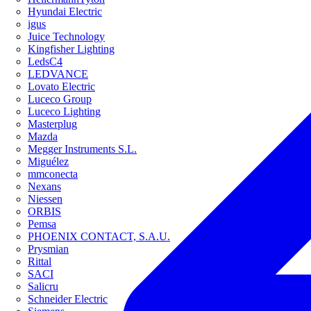
Hyundai Electric
igus
Juice Technology
Kingfisher Lighting
LedsC4
LEDVANCE
Lovato Electric
Luceco Group
Luceco Lighting
Masterplug
Mazda
Megger Instruments S.L.
Miguélez
mmconecta
Nexans
Niessen
ORBIS
Pemsa
PHOENIX CONTACT, S.A.U.
Prysmian
Rittal
SACI
Salicru
Schneider Electric