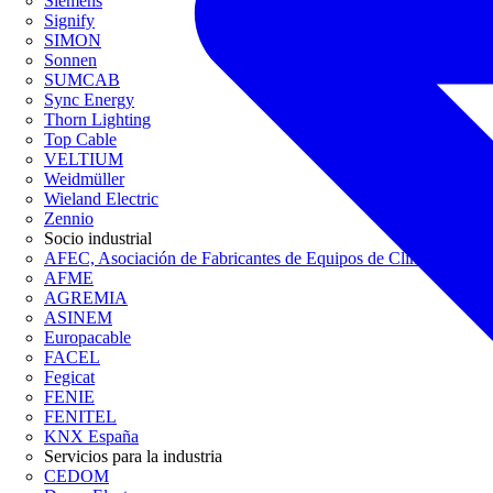
Siemens
Signify
SIMON
Sonnen
SUMCAB
Sync Energy
Thorn Lighting
Top Cable
VELTIUM
Weidmüller
Wieland Electric
Zennio
Socio industrial
AFEC, Asociación de Fabricantes de Equipos de Climatización
AFME
AGREMIA
ASINEM
Europacable
FACEL
Fegicat
FENIE
FENITEL
KNX España
Servicios para la industria
CEDOM