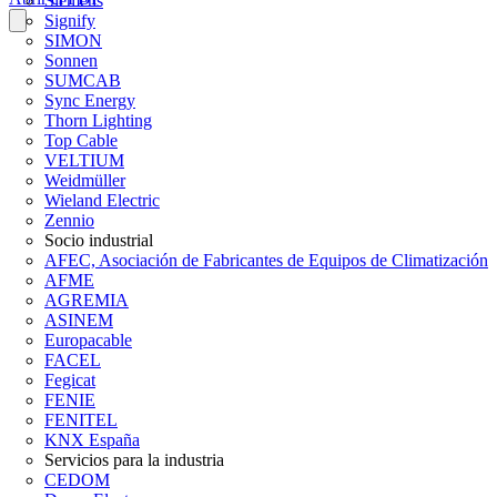
Siemens
Signify
SIMON
Sonnen
SUMCAB
Sync Energy
Thorn Lighting
Top Cable
VELTIUM
Weidmüller
Wieland Electric
Zennio
Socio industrial
AFEC, Asociación de Fabricantes de Equipos de Climatización
AFME
AGREMIA
ASINEM
Europacable
FACEL
Fegicat
FENIE
FENITEL
KNX España
Servicios para la industria
CEDOM