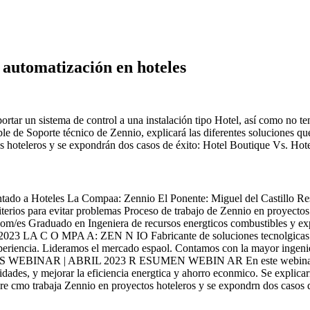
 automatización en hoteles
ortar un sistema de control a una instalación tipo Hotel, así como no ten
le de Soporte técnico de Zennio, explicará las diferentes soluciones qu
 hoteleros y se expondrán dos casos de éxito: Hotel Boutique Vs. Hot
ado a Hoteles La Compaa: Zennio El Ponente: Miguel del Castillo R
iterios para evitar problemas Proceso de trabajo de Zennio en proy
/es Graduado en Ingeniera de recursos energticos combustibles y expl
2023 LA C O MPA A: ZEN N IO Fabricante de soluciones tecnolgicas pa
riencia. Lideramos el mercado espaol. Contamos con la mayor ingeni
BINAR | ABRIL 2023 R ESUMEN WEBIN AR En este webinar descubri
cidades, y mejorar la eficiencia energtica y ahorro econmico. Se explicar
re cmo trabaja Zennio en proyectos hoteleros y se expondrn dos casos d