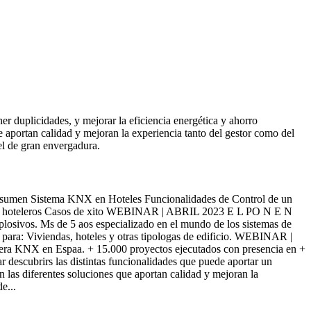
er duplicidades, y mejorar la eficiencia energética y ahorro
e aportan calidad y mejoran la experiencia tanto del gestor como del
el de gran envergadura.
esumen Sistema KNX en Hoteles Funcionalidades de Control de un
ectos hoteleros Casos de xito WEBINAR | ABRIL 2023 E L PO N E N
osivos. Ms de 5 aos especializado en el mundo de los sistemas de
ra: Viviendas, hoteles y otras tipologas de edificio. WEBINAR |
era KNX en Espaa. + 15.000 proyectos ejecutados con presencia en +
rs las distintas funcionalidades que puede aportar un
n las diferentes soluciones que aportan calidad y mejoran la
e...