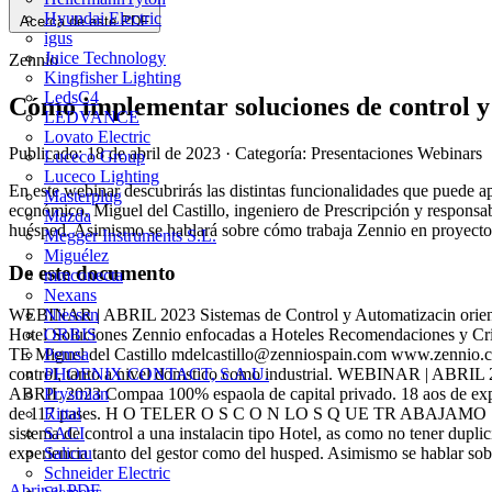
Hyundai Electric
Acerca de este PDF
igus
Juice Technology
Zennio
Kingfisher Lighting
LedsC4
Cómo implementar soluciones de control y
LEDVANCE
Lovato Electric
Publicado: 18 de abril de 2023
· Categoría: Presentaciones Webinars
Luceco Group
Luceco Lighting
En este webinar descubrirás las distintas funcionalidades que puede ap
Masterplug
económico. Miguel del Castillo, ingeniero de Prescripción y responsab
Mazda
huésped. Asimismo se hablará sobre cómo trabaja Zennio en proyectos
Megger Instruments S.L.
Miguélez
De este documento
mmconecta
Nexans
Niessen
WEBINAR | ABRIL 2023 Sistemas de Control y Automatizacin orient
ORBIS
Hotel Soluciones Zennio enfocadas a Hoteles Recomendaciones y Cr
Pemsa
TE Miguel del Castillo
mdelcastillo@zenniospain.com
www.zennio.com
PHOENIX CONTACT, S.A.U.
control, tanto a nivel domstico como industrial. WEBINAR | ABRIL 
Prysmian
ABRIL 2023 Compaa 100% espaola de capital privado. 18 aos de expe
Rittal
de 117 pases. H O TELER O S C O N LO S Q UE TR ABAJAMO S WE
SACI
sistema de control a una instalacin tipo Hotel, as como no tener dupli
Salicru
experiencia tanto del gestor como del husped. Asimismo se hablar sob
Schneider Electric
Abrir el PDF