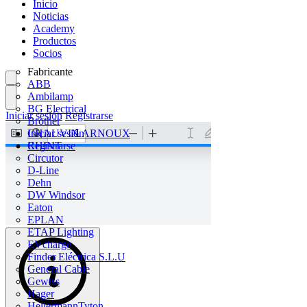
Inicio
Noticias
Academy
Productos
Socios
Fabricante
ABB
Ambilamp
BG Electrical
Iniciar sesión
Registrarse
Brother
CHAUVIN ARNOUX
Iniciar sesión
CHINT
Registrarse
Circutor
D-Line
Dehn
DW Windsor
Eaton
EPLAN
ETAP Lighting
EVcharge
Finder Eléctrica S.L.U
General Cable
Gewiss
Hager
HellermannTyton