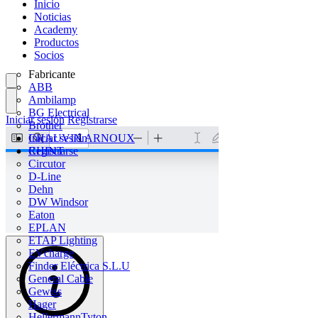
Inicio
Noticias
Academy
Productos
Socios
Fabricante
ABB
Ambilamp
BG Electrical
Iniciar sesión
Registrarse
Brother
CHAUVIN ARNOUX
Iniciar sesión
CHINT
Registrarse
Circutor
D-Line
Dehn
DW Windsor
Eaton
EPLAN
ETAP Lighting
EVcharge
Finder Eléctrica S.L.U
General Cable
Gewiss
Hager
HellermannTyton