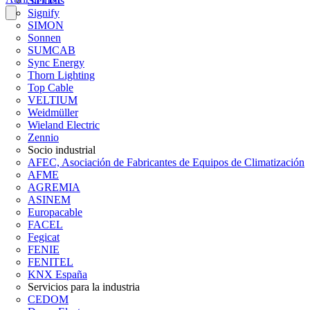
Siemens
Signify
SIMON
Sonnen
SUMCAB
Sync Energy
Thorn Lighting
Top Cable
VELTIUM
Weidmüller
Wieland Electric
Zennio
Socio industrial
AFEC, Asociación de Fabricantes de Equipos de Climatización
AFME
AGREMIA
ASINEM
Europacable
FACEL
Fegicat
FENIE
FENITEL
KNX España
Servicios para la industria
CEDOM