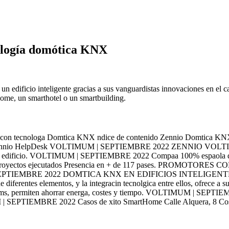
nología domótica KNX
 un edificio inteligente gracias a sus vanguardistas innovaciones en 
ome, un smarthotel o un smartbuilding.
 tecnologa Domtica KNX ndice de contenido Zennio Domtica KNX en E
uilding Zennio HelpDesk VOLTIMUM | SEPTIEMBRE 2022 ZENNIO 
gas de edificio. VOLTIMUM | SEPTIEMBRE 2022 Compaa 100% espaola de 
0.000 proyectos ejecutados Presencia en + de 117 pases. PRO
TIEMBRE 2022 DOMTICA KNX EN EDIFICIOS INTELIGENTE
rentes elementos, y la integracin tecnolgica entre ellos, ofrece a sus 
. Adems, permiten ahorrar energa, costes y tiempo. VOLTIMUM | SE
| SEPTIEMBRE 2022 Casos de xito SmartHome Calle Alquera, 8 Costa d