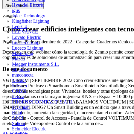
Hyundai Electric
Acerca de este PDF
igus
Juice Technology
Zennio
Kingfisher Lighting
LedsC4
Cómo crear edificios inteligentes con tec
LEDVANCE
Lovato Electric
Publicado: 29 de septiembre de 2022
· Categoría: Cuadernos técnicos
Luceco Group
Luceco Lighting
Descubre en este webinar cómo la tecnología de Zennio permite crear
Masterplug
combinaciones de soluciones de automatización para crear una smarth
Mazda
Megger Instruments S.L.
De este documento
Miguélez
mmconecta
Nexans
VOLTIMUM | SEPTIEMBRE 2022 Cmo crear edificios inteligentes con
Niessen
Aplicaciones Prcticas: o Smarthome o Smarthotel o Smartb
ORBIS
de soluciones tecnolgicas para: Viviendas, hoteles y otras tipolo
Pemsa
espaol. Contamos con la mayor ingeniera KNX en Espaa. + 1
PHOENIX CONTACT, S.A.U.
HOTELEROS CON LOS QUE TRABAJAMOS VOLTIMUM | SEP
Prysmian
SMART BUILDING? Un Smart Building es un edificio que a travs de dife
Rittal
mantenimiento, aumentan la seguridad, e incrementan el confort
SACI
de Ocupacin - Control de Accesos - Pantalla de Control VOLTIMUM 
Salicru
suelo radiante Videoportero Control de la alarma de...
Schneider Electric
Abrir el PDF