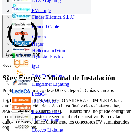
ETAP Lighting
EVcharge
Finder Eléctrica S.L.U
General Cable
Gewiss
Hager
HellermannTyton
Acerca de este PDF
Hyundai Electric
Sync Energy
igus
Juice Technology
Sync Energy - Manual de Instalación
Kingfisher Lighting
Publicado: 3 de marzo de 2026
· Categoría: Guías y anexos
LedsC4
LA INSTALACIÓN NO SE CONSIDERA COMPLETA hasta
LEDVANCE
que la configuración de la App haya finalizado y el sistema haya
sido entregado al Usuario Final. El usuario final no puede configurar
Lovato Electric
ni modificar los ajustes de seguridad del dispositivo. Para evitar
Luceco Group
daños o riesgos, utilice únicamente los conectores FV suministrados
con los inversores.
Luceco Lighting