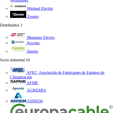
Weidmüller
Wieland Electric
Zennio
Distribuidor
3
Muntaner Electro
Novelec
Sinelec
Socio industrial
10
AFEC, Asociación de Fabricantes de Equipos de
Climatización
AFME
AGREMIA
ASINEM