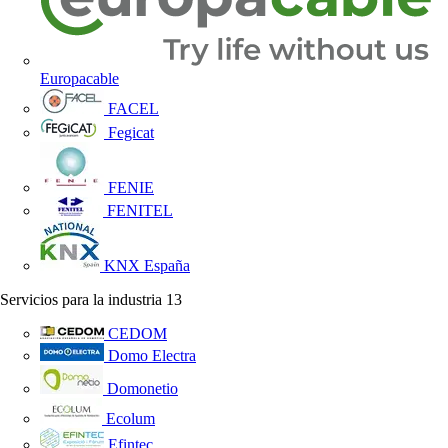
Europacable
FACEL
Fegicat
FENIE
FENITEL
KNX España
Servicios para la industria
13
CEDOM
Domo Electra
Domonetio
Ecolum
Efintec