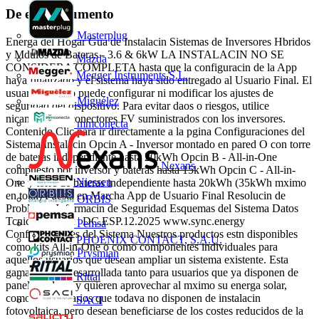
De este documento
Masterplug
Energa del Hogar Gua de Instalacin Sistemas de Inversores Hbridos
y Mdulos de Bateras - 3.6 & 6kW LA INSTALACIN NO SE
Mazda
CONSIDERA COMPLETA hasta que la configuracin de la App
Megger Instruments S.L.
haya finalizado y el sistema haya sido entregado al Usuario Final. El
usuario final no puede configurar ni modificar los ajustes de
Miguélez
seguridad del dispositivo. Para evitar daos o riesgos, utilice
nicamente los conectores FV suministrados con los inversores.
mmconecta
Contenido Clic para ir directamente a la pgina Configuraciones del
Sistema Instalacin Opcin A - Inversor montado en pared O con torre
de bateras independiente hasta 20kWh Opcin B - All-in-One
Nexans
compuesto por inversor y bateras hasta 15kWh Opcin C - All-in-
Niessen
One y torre de bateras independiente hasta 20kWh (35kWh mximo
en total) Puesta en Marcha App de Usuario Final Resolucin de
ORBIS
Problemas Informacin de Seguridad Esquemas del Sistema Datos
Tcnicos SEFxx | DC.ESP.12.2025 www.sync.energy
Pemsa
Configuraciones del Sistema Nuestros productos estn disponibles
PHOENIX CONTACT, S.A.U.
como kits All-in-One o como componentes individuales para
Prysmian
aquellos usuarios que desean ampliar un sistema existente. Esta
gama ha sido desarrollada tanto para usuarios que ya disponen de
Rittal
paneles solares y quieren aprovechar al mximo su energa solar,
como para usuarios que todava no disponen de instalacin
SACI
fotovoltaica, pero desean beneficiarse de los costes reducidos de la