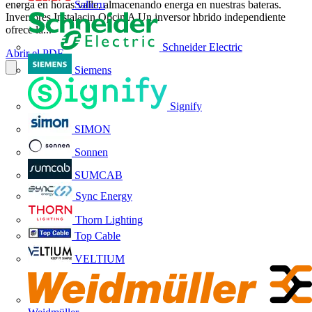
Salicru
energa en horas valle, almacenando energa en nuestras bateras.
Inversores Instalacin Opcin A Un inversor hbrido independiente
ofrece la...
Schneider Electric
Abrir el PDF
Siemens
Signify
SIMON
Sonnen
SUMCAB
Sync Energy
Thorn Lighting
Top Cable
VELTIUM