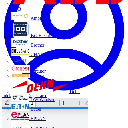
ABB
Ambilamp
BG Electrical
Brother
CHAUVIN ARNOUX
CHINT
Circutor
D-Line
Dehn
Iniciar sesión
Registrarse
DW Windsor
Eaton
EPLAN