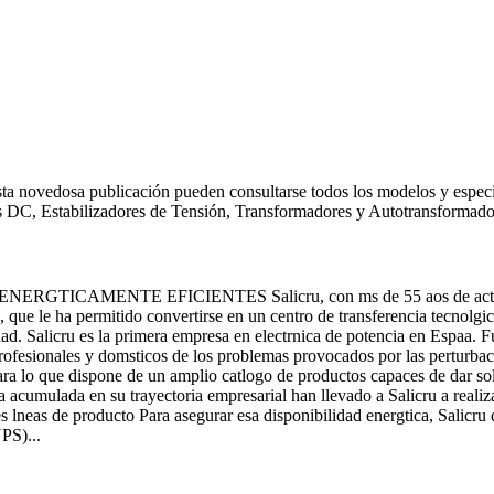
ta novedosa publicación pueden consultarse todos los modelos y especi
s DC, Estabilizadores de Tensión, Transformadores y Autotransformadore
NTE EFICIENTES Salicru, con ms de 55 aos de actividad profe
as, que le ha permitido convertirse en un centro de transferencia tecnolg
d. Salicru es la primera empresa en electrnica de potencia en Espaa. Fu
rofesionales y domsticos de los problemas provocados por las perturbacio
 para lo que dispone de un amplio catlogo de productos capaces de dar so
a acumulada en su trayectoria empresarial han llevado a Salicru a realiza
pales lneas de producto Para asegurar esa disponibilidad energtica, Sa
PS)...