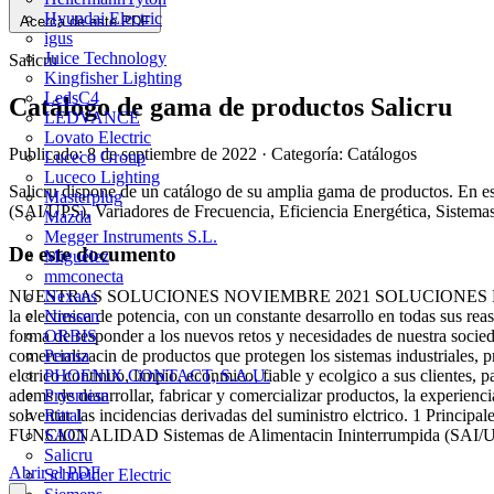
Hyundai Electric
Acerca de este PDF
igus
Juice Technology
Salicru
Kingfisher Lighting
LedsC4
Catálogo de gama de productos Salicru
LEDVANCE
Lovato Electric
Publicado: 8 de septiembre de 2022
· Categoría: Catálogos
Luceco Group
Luceco Lighting
Salicru dispone de un catálogo de su amplia gama de productos. En es
Masterplug
(SAI/UPS), Variadores de Frecuencia, Eficiencia Energética, Sistema
Mazda
Megger Instruments S.L.
De este documento
Miguélez
mmconecta
Nexans
NUESTRAS SOLUCIONES NOVIEMBRE 2021 SOLUCIONES ENERGTICAME
Niessen
la electrnica de potencia, con un constante desarrollo en todas sus re
ORBIS
forma de responder a los nuevos retos y necesidades de nuestra socieda
Pemsa
comercializacin de productos que protegen los sistemas industriales, p
PHOENIX CONTACT, S.A.U.
elctrico continuo, limpio, econmico, fiable y ecolgico a sus clientes,
Prysmian
adems de desarrollar, fabricar y comercializar productos, la experienci
Rittal
solventar las incidencias derivadas del suministro elctrico. 1 Princi
SACI
FUNCIONALIDAD Sistemas de Alimentacin Ininterrumpida (SAI/U
Salicru
Abrir el PDF
Schneider Electric