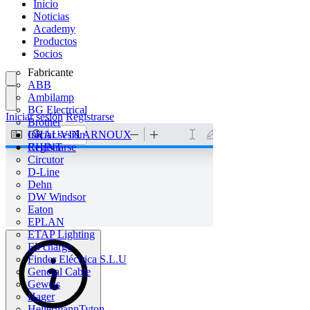
Inicio
Noticias
Academy
Productos
Socios
Fabricante
ABB
Ambilamp
BG Electrical
Iniciar sesión
Registrarse
Brother
CHAUVIN ARNOUX
Iniciar sesión
CHINT
Registrarse
Circutor
D-Line
Dehn
DW Windsor
Eaton
EPLAN
ETAP Lighting
EVcharge
Finder Eléctrica S.L.U
General Cable
Gewiss
Hager
HellermannTyton