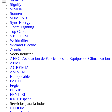
Siemens
Signify
SIMON
Sonnen
SUMCAB
Sync Energy
Thorn Lighting
Top Cable
VELTIUM
Weidmüller
Wieland Electric
Zennio
Socio industrial
AFEC, Asociación de Fabricantes de Equipos de Climatización
AFME
AGREMIA
ASINEM
Europacable
FACEL
Fegicat
FENIE
FENITEL
KNX España
Servicios para la industria
CEDOM