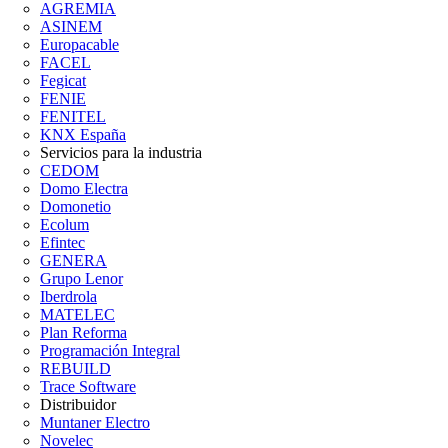
AGREMIA
ASINEM
Europacable
FACEL
Fegicat
FENIE
FENITEL
KNX España
Servicios para la industria
CEDOM
Domo Electra
Domonetio
Ecolum
Efintec
GENERA
Grupo Lenor
Iberdrola
MATELEC
Plan Reforma
Programación Integral
REBUILD
Trace Software
Distribuidor
Muntaner Electro
Novelec