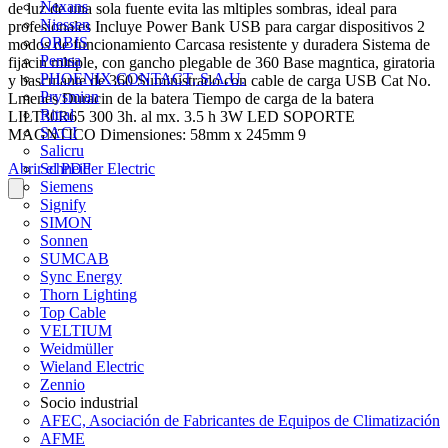
Nexans
de luz de una sola fuente evita las mltiples sombras, ideal para
Niessen
profesionales Incluye Power Bank USB para cargar dispositivos 2
ORBIS
modos de funcionamiento Carcasa resistente y duradera Sistema de
Pemsa
fijacin mltiple, con gancho plegable de 360 Base magntica, giratoria
PHOENIX CONTACT, S.A.U.
y basculante de 360 Suministrado con cable de carga USB Cat No.
Prysmian
Lmenes Duracin de la batera Tiempo de carga de la batera
Rittal
LILT30R65 300 3h. al mx. 3.5 h 3W LED SOPORTE
SACI
MAGNTICO Dimensiones: 58mm x 245mm 9
Salicru
Abrir el PDF
Schneider Electric
Siemens
Signify
SIMON
Sonnen
SUMCAB
Sync Energy
Thorn Lighting
Top Cable
VELTIUM
Weidmüller
Wieland Electric
Zennio
Socio industrial
AFEC, Asociación de Fabricantes de Equipos de Climatización
AFME