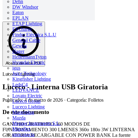
Dehn
DW Windsor
Eaton
EPLAN
ETAP Lighting
EVcharge
Finder Eléctrica S.L.U
General Cable
Gewiss
Hager
HellermannTyton
Hyundai Electric
Acerca de este PDF
igus
Juice Technology
Luceco Lighting
Kingfisher Lighting
LedsC4
Luceco - Linterna USB Giratoria
LEDVANCE
Lovato Electric
Publicado: 4 de marzo de 2026
· Categoría: Folletos
Luceco Group
Luceco Lighting
De este documento
Masterplug
Mazda
Megger Instruments S.L.
GANCHO GIRATIORIO 360 MODOS DE
Miguélez
FUNCIONAMIENTO 300 LMENES 360o 180o 3W LINTERNA
mmconecta
GIRATORIA RECARGABLE CON POWER BANK La fuente