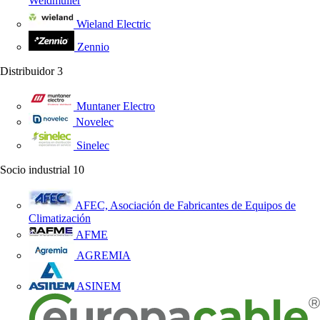
Weidmüller
Wieland Electric
Zennio
Distribuidor
3
Muntaner Electro
Novelec
Sinelec
Socio industrial
10
AFEC, Asociación de Fabricantes de Equipos de
Climatización
AFME
AGREMIA
ASINEM