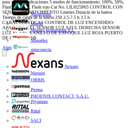
para mltiples aplicaciones 5 modos de funcionamiento: 100%, 50%,
Flash, Luz roja, Flash rojo Cat No. LILH25P65 CONTROL CON
SENSOR DE MOVIMIENTO Lmenes Duracin de la batera
Masterplug
Tiempo de carga de la batera 250 3.5-7.5 h 3.5 h
CARACTERSTICAS CONTROL DE LUZ ENCENDIDO/
Mazda
APAGADO DEL SENSOR LUZ AZUL DERECHA SENSOR
Megger Instruments S.L.
LUZ BLANCA ANILLO DE ENFOQUE LUZ ROJA PUERTO
DE CARGA USB
Miguélez
Abrir el PDF
mmconecta
Nexans
Niessen
ORBIS
Pemsa
PHOENIX CONTACT, S.A.U.
Prysmian
Rittal
SACI