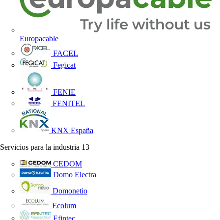
Europacable
FACEL
Fegicat
FENIE
FENITEL
KNX España
Servicios para la industria
13
CEDOM
Domo Electra
Domonetio
Ecolum
Efintec