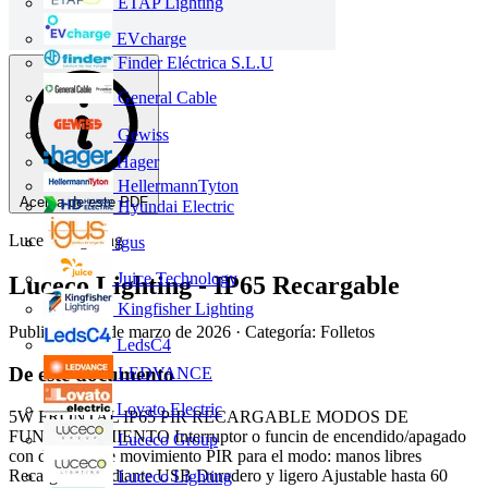
ETAP Lighting
EVcharge
Finder Eléctrica S.L.U
General Cable
Gewiss
Hager
HellermannTyton
Acerca de este PDF
Hyundai Electric
Luceco Lighting
igus
Juice Technology
Luceco Lighting - IP65 Recargable
Kingfisher Lighting
Publicado: 16 de marzo de 2026
· Categoría: Folletos
LedsC4
De este documento
LEDVANCE
Lovato Electric
5W FRONTAL IP65 PIR RECARGABLE MODOS DE
FUNCIONAMIENTO Interruptor o funcin de encendido/apagado
Luceco Group
con deteccin de movimiento PIR para el modo: manos libres
Recargable mediante USB Duradero y ligero Ajustable hasta 60
Luceco Lighting