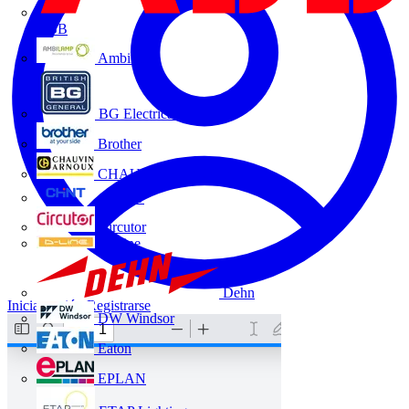
ABB
Ambilamp
BG Electrical
Brother
CHAUVIN ARNOUX
CHINT
Circutor
D-Line
Dehn
Iniciar sesión
Registrarse
DW Windsor
Eaton
EPLAN