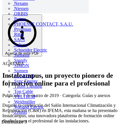
Nexans
Niessen
ORBIS
Pemsa
PHOENIX CONTACT, S.A.U.
Prysmian
Rittal
SACI
Salicru
Schneider Electric
Acerca de este PDF
Siemens
Signify
AGREMIA
SIMON
Sonnen
Instalcampus, un proyecto pionero de
SUMCAB
Sync Energy
formación online para el profesional
Thorn Lighting
Top Cable
Publicado: 7 de marzo de 2019
· Categoría: Guías y anexos
VELTIUM
Weidmüller
Durante la celebración del Salón Internacional Climatización y
Wieland Electric
Refrigeración (C&R) en IFEMA, esta mañana se ha presentado
Zennio
Instalcampus, una innovadora plataforma de formación online
diseñada para el profesional de las instalaciones.
Distribuidor
3