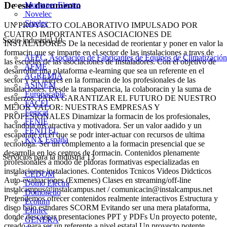
De este documento
Muntaner Electro
Novelec
Sinelec
UN PROYECTO COLABORATIVO IMPULSADO POR
CUATRO IMPORTANTES ASOCIACIONES DE
Socio industrial
10
INSTALADORES De la necesidad de reorientar y poner en valor la
formacin que se imparte en el sector de las instalaciones a travs de
AFEC, Asociación de Fabricantes de Equipos de Climatización
las escuelas de las asociaciones de Instaladores. Con el objetivo de
AFME
desarrollar una plataforma e-learning que sea un referente en el
AGREMIA
sector y ser lideres en la formacin de los profesionales de las
ASINEM
instalaciones. Desde la transparencia, la colaboracin y la suma de
Europacable
esfuerzos. PARA GARANTIZAR EL FUTURO DE NUESTRO
FACEL
MEJOR VALOR: NUESTRAS EMPRESAS Y
Fegicat
PROFESIONALES Dinamizar la formacin de los profesionales,
FENIE
hacindola ms atractiva y motivadora. Ser un valor aadido y un
FENITEL
escaparate en el que se podr inter-actuar con recursos de ultima
KNX España
tecnologa. Ser un complemento a la formacin presencial que se
desarrolla en los centros de formacin. Contenidos plenamente
Servicios para la industria
13
profesionales a modo de pldoras formativas especializadas en
instalaciones instalaciones. Contenidos Tcnicos Videos Didcticos
CEDOM
Auto-evaluaciones (Exmenes) Clases en streaming/off-line
Domo Electra
instalcampus@instalcampus.net
/
comunicacin@instalcampus.net
Domonetio
Pretendemos ofrecer contenidos realmente interactivos Estructura y
Ecolum
diseo bajo estndares SCORM Evitando ser una mera plataforma,
Efintec
donde descargar presentaciones PPT y PDFs Un proyecto potente,
GENERA
creado para ser un referente a nivel estatal Un proyecto potente,