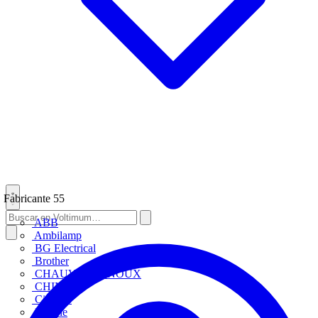
Fabricante
55
ABB
Ambilamp
BG Electrical
Brother
CHAUVIN ARNOUX
CHINT
Circutor
D-Line