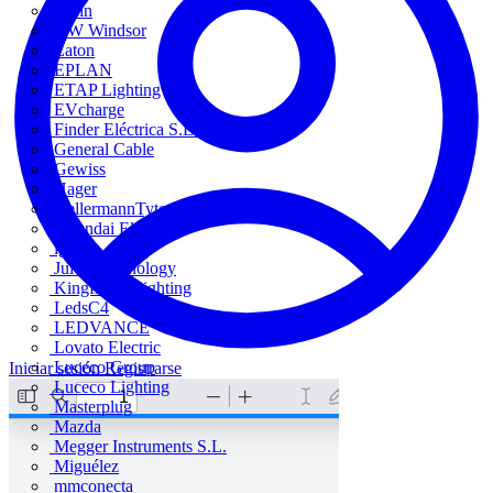
Dehn
DW Windsor
Eaton
EPLAN
ETAP Lighting
EVcharge
Finder Eléctrica S.L.U
General Cable
Gewiss
Hager
HellermannTyton
Hyundai Electric
igus
Juice Technology
Kingfisher Lighting
LedsC4
LEDVANCE
Lovato Electric
Luceco Group
Iniciar sesión
Registrarse
Luceco Lighting
Masterplug
Mazda
Megger Instruments S.L.
Miguélez
mmconecta