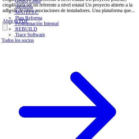
Grupo Lenor
creado para ser un referente a nivel estatal Un proyecto abierto a la
Iberdrola
adhesin de otras asociaciones de instaladores. Una plataforma que...
MATELEC
Plan Reforma
Abrir el PDF
Programación Integral
REBUILD
Trace Software
Todos los socios