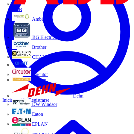
ABB
Ambilamp
BG Electrical
Brother
CHAUVIN ARNOUX
CHINT
Circutor
D-Line
Dehn
Iniciar sesión
Registrarse
DW Windsor
Eaton
EPLAN