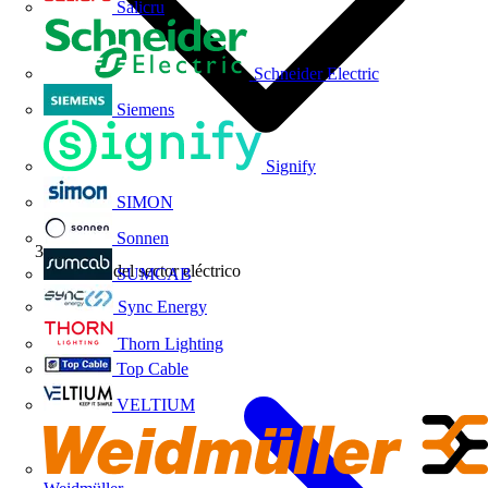
Salicru
Schneider Electric
Siemens
Signify
SIMON
Sonnen
Noticias del sector eléctrico
SUMCAB
Sync Energy
Thorn Lighting
Top Cable
VELTIUM