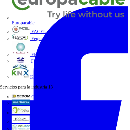
Europacable
FACEL
Fegicat
FENIE
FENITEL
KNX España
Servicios para la industria
13
CEDOM
Domo Electra
Domonetio
Ecolum
Efintec