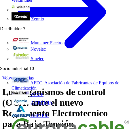
Weidmüller
Wieland Electric
Zennio
Distribuidor
3
Muntaner Electro
Novelec
Sinelec
Socio industrial
10
Volver a Noticias
AFEC, Asociación de Fabricantes de Equipos de
Climatización
Los organismos de control
AFME
(OCA) ante el nuevo
AGREMIA
Reglamento Electrotecnico
ASINEM
para Baja Tensión