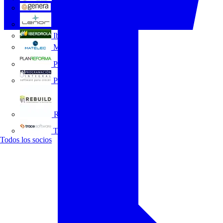
GENERA
Grupo Lenor
Iberdrola
MATELEC
Plan Reforma
Programación Integral
REBUILD
Trace Software
Todos los socios