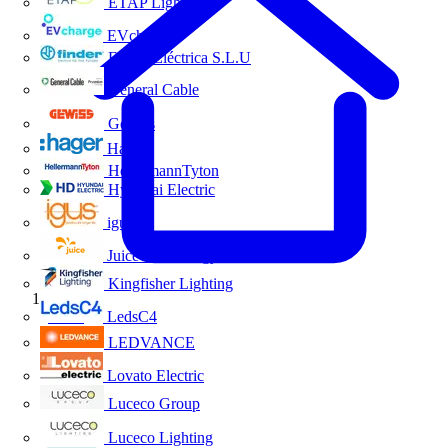
ETAP Lighting
EVcharge
Finder Eléctrica S.L.U
General Cable
Gewiss
Hager
HellermannTyton
Hyundai Electric
igus
Juice Technology
Kingfisher Lighting
Inicio
LedsC4
LEDVANCE
Lovato Electric
Luceco Group
Luceco Lighting