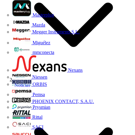
Masterplug
Mazda
Megger Instruments S.L.
Miguélez
mmconecta
Nexans
Niessen
ORBIS
Noticias
Pemsa
PHOENIX CONTACT, S.A.U.
Prysmian
Rittal
SACI