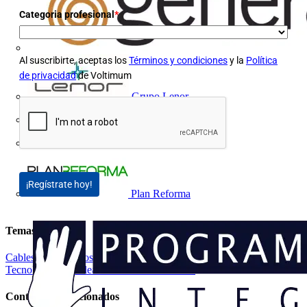
Categoria profesional
*
Al suscribirte, aceptas los
Términos y condiciones
y la
Política
de privacidad
de Voltimum
Grupo Lenor
Iberdrola
MATELEC
¡Regístrate hoy!
Plan Reforma
Temas
Cables y Accesorios
Normativa, reglamentación y concursos
Tecnología de cableado
Instalación eléctrica
Contenidos relacionados