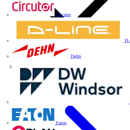
Circutor
D-
Dehn
Artículos técnicos
Eaton