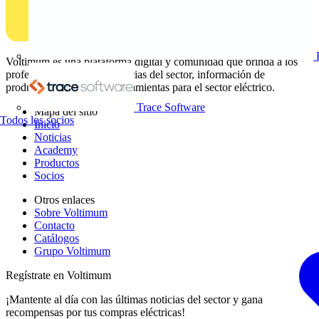
Voltimum es una plataforma digital y comunidad que brinda a los
profesionales eléctricos noticias del sector, información de
productos, formación y herramientas para el sector eléctrico.
Trace Software
Mapa del sitio
Todos los socios
Inicio
Noticias
Academy
Productos
Socios
Otros enlaces
Sobre Voltimum
Contacto
Catálogos
Grupo Voltimum
Regístrate en Voltimum
¡Mantente al día con las últimas noticias del sector y gana
recompensas por tus compras eléctricas!