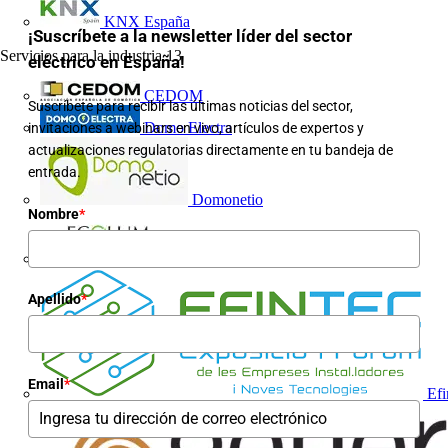
KNX España
¡Suscríbete a la newsletter líder del sector
Servicios para la industria
13
eléctrico en España!
CEDOM
Suscríbete para recibir las últimas noticias del sector,
Domo Electra
invitaciones a webinars en vivo, artículos de expertos y
actualizaciones regulatorias directamente en tu bandeja de
entrada.
Domonetio
Nombre
*
Ecolum
Apellido
*
Email
*
Efi