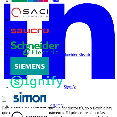
Rittal
SACI
Salicru
Schneider Electric
Siemens
Signify
SIMON
Para elegir la mejor opción entre un conductor rígido o flexible hay
que tener en cuenta varios parámetros. El primero reside en las