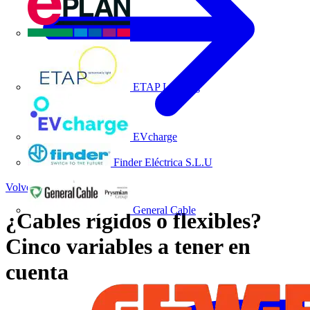
EPLAN
ETAP Lighting
EVcharge
Finder Eléctrica S.L.U
Volver a Noticias
General Cable
¿Cables rígidos o flexibles?
Cinco variables a tener en
cuenta