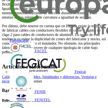
flexibilidad del conductor.
Igualmente, cabe destacar que ambas tipologías de cables tienen las
mismas tensiones máximas de tracción durante el tendido y los
mismos radios mínimos de curvatura a igualdad de sección.
Por último, debe tenerse en cuenta que en España existe la tradición
de fabricar cables con conductores flexibles de cobre y rígidos de
clase 2 para cables de conductores de aluminio. La razón de esta
tendencia es evitar la duplicidad de costes del fabricante y stocks, así
Europacable
como del distribuidor o el instalador. No obstante, los principales
fabricantes pueden proveer de cualquier tipología de cable bajo
FACEL
pedido.
Artículos relacionados
Fegicat
Cables rígidos y flexibles. Similitudes y diferencias. Ventajas e
inconvenientes
- Prysmian
Barra lateral
FENIE
FENITEL
Boletín informativo