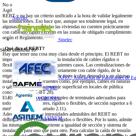
No obstante, debe tenerse en cuenta que cada Comunidad
Autónoma (su Consejería de Industria) interpreta a su manera el
REBT y no hay un criterio unificado a la hora de validar legalmente
Novelec
las instalaciones. Eso hace que, aunque sea totalmente legal, en
algunas regiones españolas las viviendas no cuenten prácticamente
con cableado rígido excepto en las zonas de obligado cumplimiento
según el Reglamento.
Sinelec
¿Qué dice el REBT?
Socio industrial
10
Hay que tener una cosa muy clara desde el principio. El REBT no
impone en ningún momento la instalación de cables rígidos o
flexibles, exceptuando los siguientes casos. Las centralizaciones de
contadores han de ser obligatoriamente con cable rígido, de la
misma manera que las redes de tierra (cobre desnudo) y en algunas
AFEC, Asociación de Fabricantes de Eq
instalaciones poco frecuentes como, por ejemplo, cables en ranuras
o cables armados para montaje superficial en locales de pública
AFME
concurrencia (ITC-BT 28).
El REBT también exige el empleo de terminales adecuados para
AGREMIA
todo tipo de conductores, rígidos o flexibles, de sección superior a 6
mm² (ITC-BT 19, apartado 2.11).
Además, las tablas de intensidades admisibles del REBT no
ASINEM
distinguen entre conductores rígidos o flexibles. Por lo tanto, admite
las mismas cargas de corriente a igualdad de sección y sistema de
instalación para uno que para otro. Para calcular la caída de tensión
de cada cable pasa exactamente lo mismo. No está afectado por la