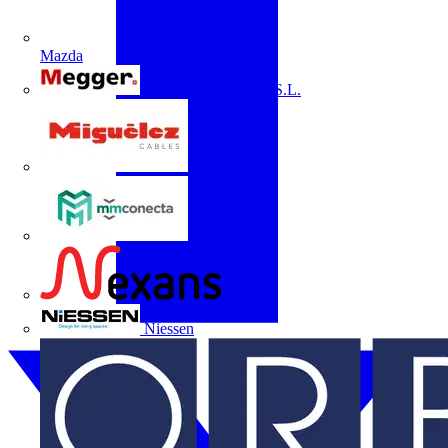
Mazda
Megger Instruments S.L.
Miguélez
mmconecta
Nexans
Niessen