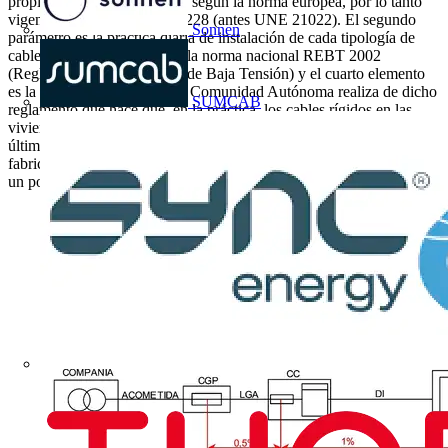
propias características físicas según la norma europea, por lo tanto
vigente en España, UNE 60228 (antes UNE 21022). El segundo
Sonnen
parámetro es la práctica diaria de instalación de cada tipología de
cable. La tercera variable es la norma nacional REBT 2002
(Reglamento Electrotécnico de Baja Tensión) y el cuarto elemento
es la interpretación que cada Comunidad Autónoma realiza de dicho
SUMCAB
reglamento que hace que, en la práctica, los cables rígidos en las
viviendas sean prácticamente inexistentes en algunas zonas. Una
última consideración a tener en cuenta es la propia tendencia de
fabricación de conductores en el mercado español. Profundicemos
un poco en cada uno de estos aspectos.