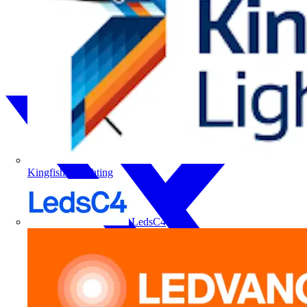
Kingfisher Lighting
LedsC4