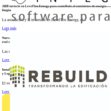
ABB invierte en LevelTen Energy para contribuir al suministro de energía
limpia
La asociación y la inversión en LevelTen Energy, el...
Leer más
Nuevas variantes para la transmisión de energía y datos Ethernet en tiempo
real sin contacto
Las nuevas variantes de los acopladores NearFi de...
Leer más
Instalaciones de Recarga para Vehículo Eléctrico: Cómo Instalar, Verificar
y Legalizar con Éxito
El vehículo eléctrico ya no es una tendencia emergente: es...
Leer más