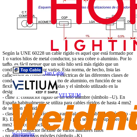
Según la UNE 60228 un cable rígido es aquel que está formado por
1 o varios hilos de metal conductor, ya sea cobre o aluminio. Por lo
tanto, es fácil pensar que un solo hilo será más rígido que un
conductor formado por varios. Esta norma, de hecho, lista las
Top Cable
características constructivas y eléctricas de las diferentes clases de
conductor, tanto de cobre como de aluminio, en función de su
flexibilidad. Las clases definidas y el símbolo utilizado en la
designación del cable son:
VELTIUM
- clase 1: conductor rígido de un solo alambre (símbolo –U). En
España habitualmente se utiliza para cables rígidos de hasta 4 mm2
de sección incluida.
- clase 2: conductor rígido de varios alambres cableados (símbolo –
R). En España habitualmente se usa para secciones superiores a 4
mm2 de sección incluida.
- clase 5: conductor flexible de varios alambres finos
Weidmüller
- no apto para usos móviles (símbolo –K)