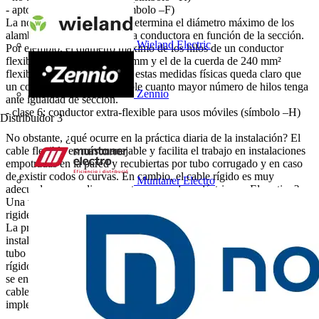
- apto para usos móviles (símbolo –F)
La norma UNE EN 60228 determina el diámetro máximo de los
alambres que forma la cuerda conductora en función de la sección.
Wieland Electric
Por ejemplo, el diámetro máximo de los hilos de un conductor
flexible de 2,5 mm² es 0,26 mm y el de la cuerda de 240 mm²
flexible es de 0,51 mm. Con estas medidas físicas queda claro que
un conductor será más flexible cuanto mayor número de hilos tenga
Zennio
ante igualdad de sección.
- clase 6: conductor extra-flexible para usos móviles (símbolo –H)
Distribuidor
3
No obstante, ¿qué ocurre en la práctica diaria de la instalación? El
cable flexible es más manejable y facilita el trabajo en instalaciones
empotradas en la pared y recubiertas por tubo corrugado y en caso
de existir codos o curvas. En cambio, el cable rígido es muy
Muntaner Electro
adecuado para realizar puentes en cuadros eléctricos. ¿El motivo?
Una vez instalado su forma no va a ser modificada y, además, su
rigidez favorece la inmovilidad de la conexión.
La práctica de la instalación en España afirma que, en general, los
instaladores acostumbran a instalar sin demasiados problemas bajo
tubo los circuitos de 1,5 mm² o 2,5 mm² con conductores aislados
rígidos, muy frecuentes en el interior de las viviendas. En cambio, si
se enfrentan a secciones superiores normalmente optan por instalar
cableado flexible ante las dificultades que plantea su
implementación.