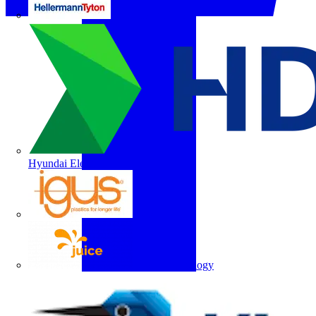
HellermannTyton
Hyundai Electric
igus
Juice Technology