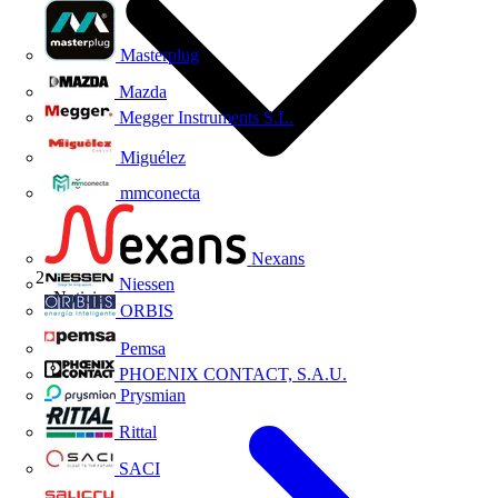
Masterplug
Mazda
Megger Instruments S.L.
Miguélez
mmconecta
Nexans
Niessen
Noticias
ORBIS
Pemsa
PHOENIX CONTACT, S.A.U.
Prysmian
Rittal
SACI