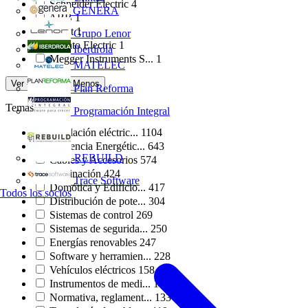
Schneider Electric
4
GENERA
ABB
1
Chint
1
Grupo Lenor
Lovato Electric
1
Iberdrola
Megger Instruments S...
1
MATELEC
Ver -1 Más
Ver Menos
Plan Reforma
Temas
Programación Integral
Instalación eléctric...
1104
Eficiencia Energétic...
643
REBUILD
Cables y Accesorios
574
Iluminación
424
Trace Software
Domótica y Edificio...
417
Todos los socios
Distribución de pote...
304
Sistemas de control
269
Sistemas de segurida...
250
Energías renovables
247
Software y herramien...
228
Vehículos eléctricos
158
Instrumentos de medi...
158
Normativa, reglament...
133