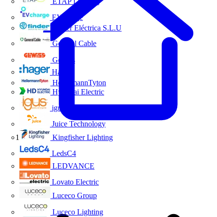
ETAP Lighting
EVcharge
Finder Eléctrica S.L.U
General Cable
Gewiss
Hager
HellermannTyton
Hyundai Electric
igus
Juice Technology
Kingfisher Lighting
Inicio
LedsC4
LEDVANCE
Lovato Electric
Luceco Group
Luceco Lighting