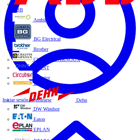
ABB
Ambilamp
BG Electrical
Brother
CHAUVIN ARNOUX
CHINT
Circutor
D-Line
Iniciar sesión
Registrarse
Dehn
DW Windsor
Eaton
EPLAN