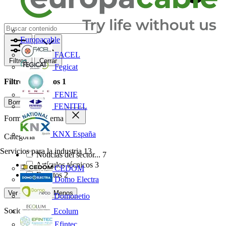
Europacable
FACEL
Filtros
Cerrar
Fegicat
Filtros aplicados
1
FENIE
Borrar todo
FENITEL
Formación externa
KNX España
Categoría
Servicios para la industria
13
Noticias del sector...
7
Artículos técnicos
3
CEDOM
Eventos
2
Domo Electra
Ver -3 Más
Ver Menos
Domonetio
Socio
Ecolum
Efintec