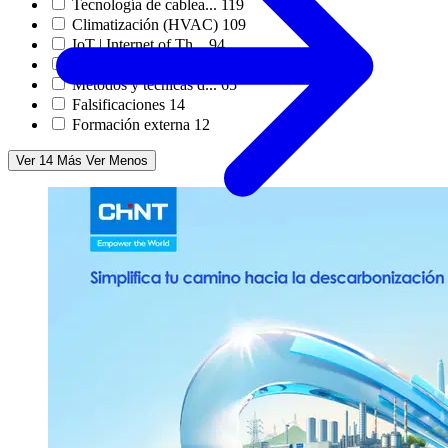
Tecnología de cablea...
119
Climatización (HVAC)
109
IoT | Internet of Th...
94
Data Center
72
Métodos y técnicas d...
65
Falsificaciones
14
Formación externa
12
Ver 14 Más
Ver Menos