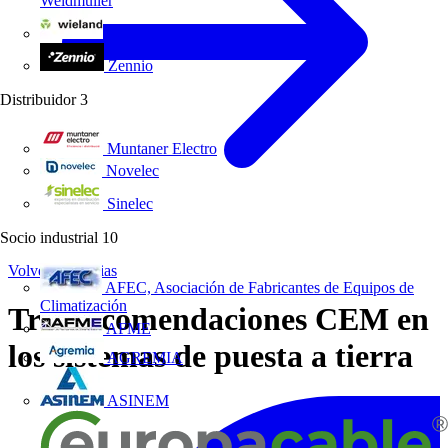
Weidmüller
Wieland Electric
Zennio
Distribuidor
3
Muntaner Electro
Novelec
Sinelec
Socio industrial
10
Volver a Noticias
AFEC, Asociación de Fabricantes de Equipos de
Climatización
Tres recomendaciones CEM en
AFME
los sistemas de puesta a tierra
AGREMIA
ASINEM