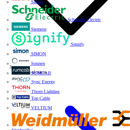
Salicru
Schneider Electric
Siemens
Signify
SIMON
Sonnen
Artículos técnicos
SUMCAB
Sync Energy
Thorn Lighting
Top Cable
VELTIUM