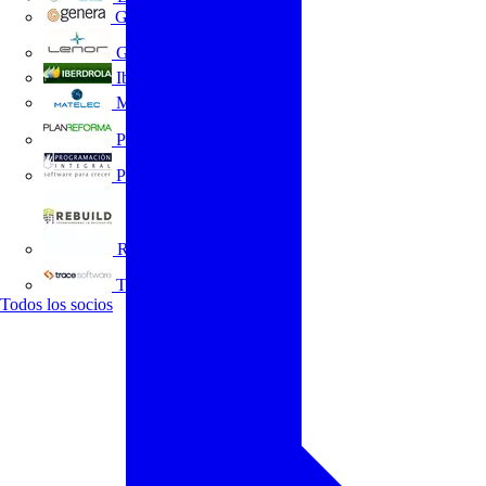
GENERA
Grupo Lenor
Iberdrola
MATELEC
Plan Reforma
Programación Integral
REBUILD
Trace Software
Todos los socios