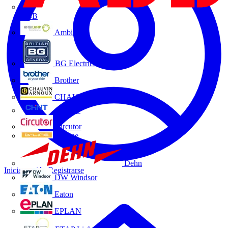
ABB
Ambilamp
BG Electrical
Brother
CHAUVIN ARNOUX
CHINT
Circutor
D-Line
Dehn
Iniciar sesión
Registrarse
DW Windsor
Eaton
EPLAN