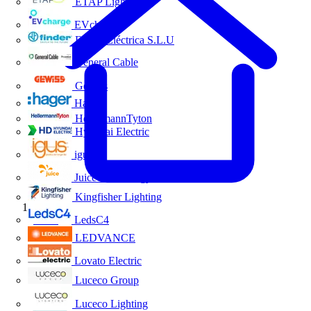
ETAP Lighting
EVcharge
Finder Eléctrica S.L.U
General Cable
Gewiss
Hager
HellermannTyton
Hyundai Electric
igus
Juice Technology
Kingfisher Lighting
Inicio
LedsC4
LEDVANCE
Lovato Electric
Luceco Group
Luceco Lighting