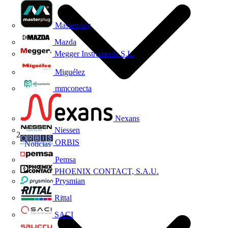
Masterplug
Mazda
Megger Instruments S.L.
Miguélez
mmconecta
Nexans
Niessen
ORBIS
Noticias
Pemsa
PHOENIX CONTACT, S.A.U.
Prysmian
Rittal
SACI