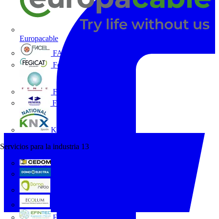
Europacable
FACEL
Fegicat
FENIE
FENITEL
KNX España
Servicios para la industria
13
CEDOM
Domo Electra
Domonetio
Ecolum
Efintec