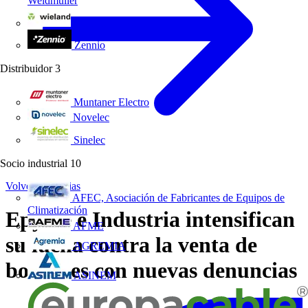
Weidmüller
Wieland Electric
Zennio
Distribuidor
3
Muntaner Electro
Novelec
Sinelec
Socio industrial
10
Volver a Noticias
AFEC, Asociación de Fabricantes de Equipos de
Climatización
Epyme e Industria intensifican
AFME
su lucha contra la venta de
AGREMIA
boletines con nuevas denuncias
ASINEM