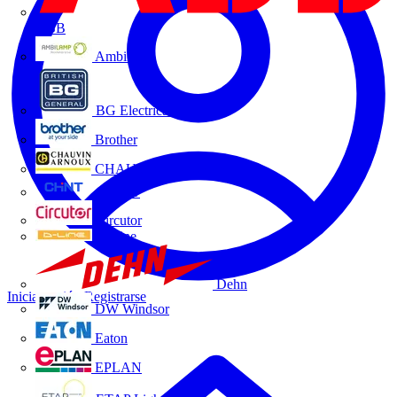
ABB
Ambilamp
BG Electrical
Brother
CHAUVIN ARNOUX
CHINT
Circutor
D-Line
Dehn
Iniciar sesión
Registrarse
DW Windsor
Eaton
EPLAN