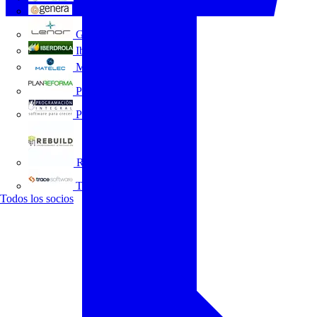
GENERA
Grupo Lenor
Iberdrola
MATELEC
Plan Reforma
Programación Integral
REBUILD
Trace Software
Todos los socios