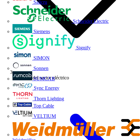
Salicru
Schneider Electric
Siemens
Signify
SIMON
Sonnen
Noticias del sector eléctrico
SUMCAB
Sync Energy
Thorn Lighting
Top Cable
VELTIUM