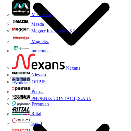
Masterplug
Mazda
Megger Instruments S.L.
Miguélez
mmconecta
Nexans
Niessen
ORBIS
Noticias
Pemsa
PHOENIX CONTACT, S.A.U.
Prysmian
Rittal
SACI