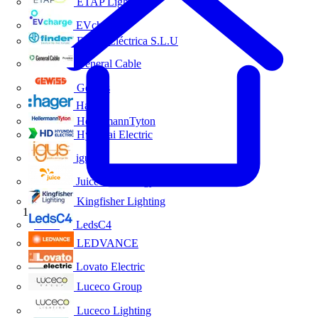
ETAP Lighting
EVcharge
Finder Eléctrica S.L.U
General Cable
Gewiss
Hager
HellermannTyton
Hyundai Electric
igus
Juice Technology
Kingfisher Lighting
Inicio
LedsC4
LEDVANCE
Lovato Electric
Luceco Group
Luceco Lighting