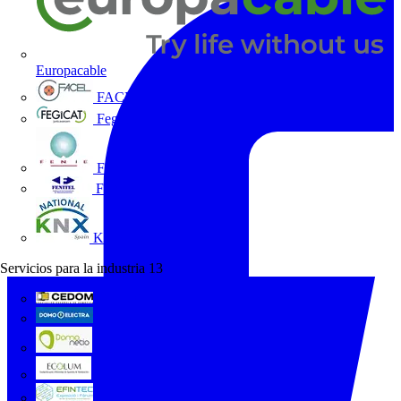
Europacable
FACEL
Fegicat
FENIE
FENITEL
KNX España
Servicios para la industria
13
CEDOM
Domo Electra
Domonetio
Ecolum
Efintec