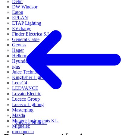
Dehn
DW Windsor
Eaton
EPLAN
ETAP Lighting
EVcharge
Finder Eléctrica S.L.U
General Cable
Gewiss
Hager
HellermannTyton
Hyundai Electric
igus
Juice Technology
Kingfisher Lighting
LedsC4
LEDVANCE
Lovato Electric
Luceco Group
Luceco Lighting
Masterplug
Mazda
Megger Instruments S.L.
Volver a Noticias
Miguélez
mmconecta