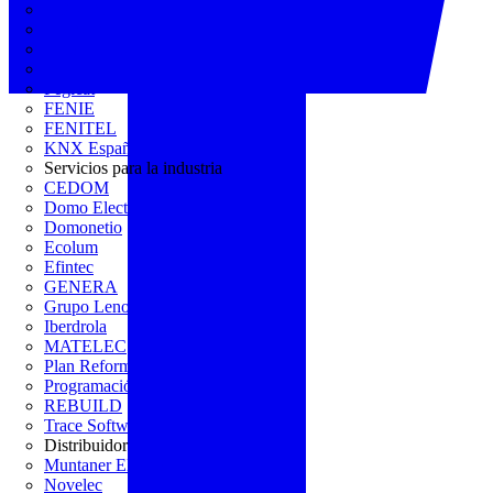
AGREMIA
ASINEM
Europacable
FACEL
Fegicat
FENIE
FENITEL
KNX España
Servicios para la industria
CEDOM
Domo Electra
Domonetio
Ecolum
Efintec
GENERA
Grupo Lenor
Iberdrola
MATELEC
Plan Reforma
Programación Integral
REBUILD
Trace Software
Distribuidor
Muntaner Electro
Novelec