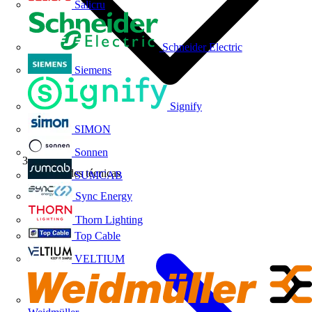
Salicru
Schneider Electric
Siemens
Signify
SIMON
Sonnen
Novedades técnicas
SUMCAB
Sync Energy
Thorn Lighting
Top Cable
VELTIUM