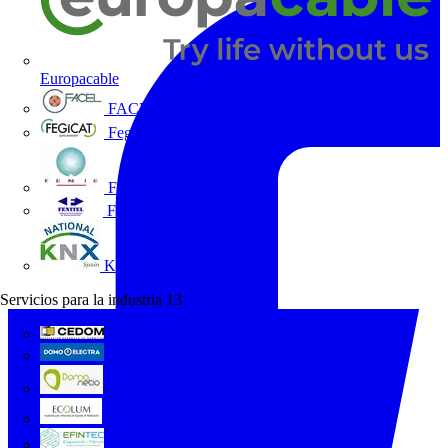
Europacable
FACEL
Fegicat
FENIE
FENITEL
KNX España
Servicios para la industria
13
CEDOM
Domo Electra
Domonetio
Ecolum
Efintec