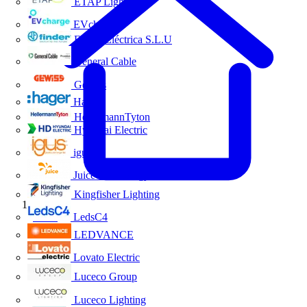
ETAP Lighting
EVcharge
Finder Eléctrica S.L.U
General Cable
Gewiss
Hager
HellermannTyton
Hyundai Electric
igus
Juice Technology
Kingfisher Lighting
Inicio
LedsC4
LEDVANCE
Lovato Electric
Luceco Group
Luceco Lighting