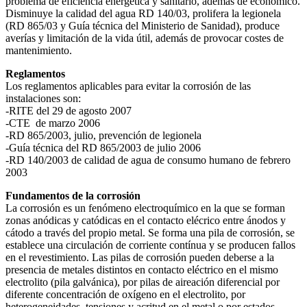
problema de eficiencia energética y sanitario, además de económico.
Disminuye la calidad del agua RD 140/03, prolifera la legionela
(RD 865/03 y Guía técnica del Ministerio de Sanidad), produce
averías y limitación de la vida útil, además de provocar costes de
mantenimiento.
Reglamentos
Los reglamentos aplicables para evitar la corrosión de las
instalaciones son:
-RITE del 29 de agosto 2007
-CTE de marzo 2006
-RD 865/2003, julio, prevención de legionela
-Guía técnica del RD 865/2003 de julio 2006
-RD 140/2003 de calidad de agua de consumo humano de febrero
2003
Fundamentos de la corrosión
La corrosión es un fenómeno electroquímico en la que se forman
zonas anódicas y catódicas en el contacto elécrico entre ánodos y
cátodo a través del propio metal. Se forma una pila de corrosión, se
establece una circulación de corriente contínua y se producen fallos
en el revestimiento. Las pilas de corrosión pueden deberse a la
presencia de metales distintos en contacto eléctrico en el mismo
electrolito (pila galvánica), por pilas de aireación diferencial por
diferente concentración de oxígeno en el electrolito, por
heterogeneidades, tensiones y acritud en el metal o por estados