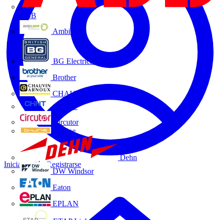
ABB
Ambilamp
BG Electrical
Brother
CHAUVIN ARNOUX
CHINT
Circutor
D-Line
Dehn
Iniciar sesión
Registrarse
DW Windsor
Eaton
EPLAN