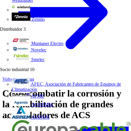
Weidmüller
Wieland Electric
Zennio
Distribuidor
3
Muntaner Electro
Novelec
Sinelec
Socio industrial
10
Volver a Noticias
AFEC, Asociación de Fabricantes de Equipos de
Climatización
Cómo combatir la corrosión y
AFME
la rehabilitación de grandes
AGREMIA
acumuladores de ACS
ASINEM