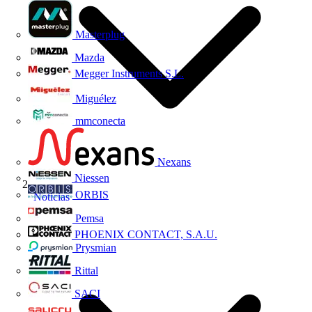
Masterplug
Mazda
Megger Instruments S.L.
Miguélez
mmconecta
Nexans
Niessen
ORBIS
Noticias
Pemsa
PHOENIX CONTACT, S.A.U.
Prysmian
Rittal
SACI