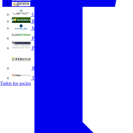
GENERA
Grupo Lenor
Iberdrola
MATELEC
Plan Reforma
Programación Integral
REBUILD
Trace Software
Todos los socios