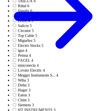
TRILUX
6
Rittal
6
Signify
6
EPLAN
5
LedsC4
5
Salicru
5
Circutor
5
Top Cable
5
Miguélez
5
Electro Stocks
5
igus
4
Pemsa
4
FACEL
4
mmconecta
4
Lovato Electric
4
Megger Instruments S...
4
Wiha
3
Dehn
3
Hager
3
Eaton
3
Chint
3
Siemens
3
HT INSTRUMENTS
3