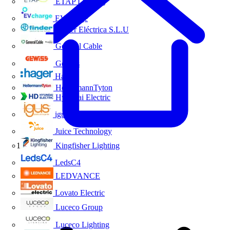
ETAP Lighting
EVcharge
Finder Eléctrica S.L.U
General Cable
Gewiss
Hager
HellermannTyton
Hyundai Electric
igus
Juice Technology
Kingfisher Lighting
Inicio
LedsC4
LEDVANCE
Lovato Electric
Luceco Group
Luceco Lighting