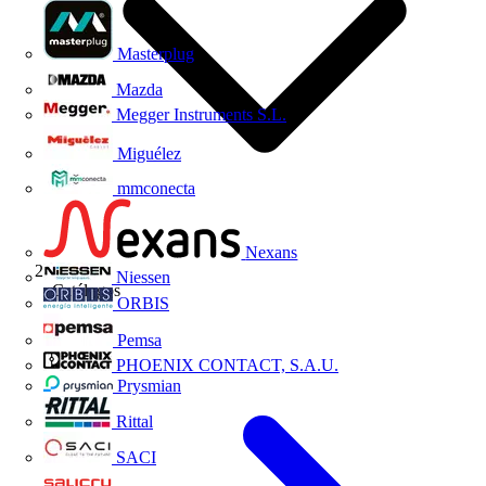
Masterplug
Mazda
Megger Instruments S.L.
Miguélez
mmconecta
Nexans
Niessen
Catálogos
ORBIS
Pemsa
PHOENIX CONTACT, S.A.U.
Prysmian
Rittal
SACI