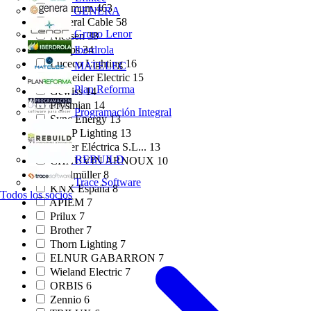
Voltimum
463
GENERA
General Cable
58
Grupo Lenor
Niessen
38
Iberdrola
Philips
34
Luceco Lighting
16
MATELEC
Schneider Electric
15
Plan Reforma
Gewiss
14
Prysmian
14
Programación Integral
Sync Energy
13
ETAP Lighting
13
Finder Eléctrica S.L...
13
REBUILD
CHAUVIN ARNOUX
10
Weidmüller
8
Trace Software
KNX España
8
Todos los socios
APIEM
7
Prilux
7
Brother
7
Thorn Lighting
7
ELNUR GABARRON
7
Wieland Electric
7
ORBIS
6
Zennio
6