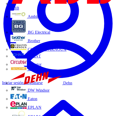
ABB
Ambilamp
BG Electrical
Brother
CHAUVIN ARNOUX
CHINT
Circutor
D-Line
Iniciar sesión
Registrarse
Dehn
DW Windsor
Eaton
EPLAN