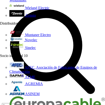
Weidmüller
Wieland Electric
Zennio
Distribuidor
3
Muntaner Electro
Novelec
Sinelec
Socio industrial
10
AFEC, Asociación de Fabricantes de Equipos de
Climatización
AFME
AGREMIA
ASINEM