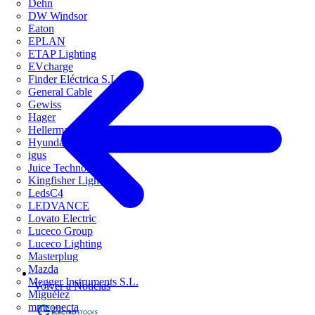
Dehn
DW Windsor
Eaton
EPLAN
ETAP Lighting
EVcharge
Finder Eléctrica S.L.U
General Cable
Gewiss
Hager
HellermannTyton
Hyundai Electric
igus
Juice Technology
Kingfisher Lighting
LedsC4
LEDVANCE
Lovato Electric
Luceco Group
Luceco Lighting
Masterplug
Mazda
Megger Instruments S.L.
Volver a Noticias
Miguélez
mmconecta