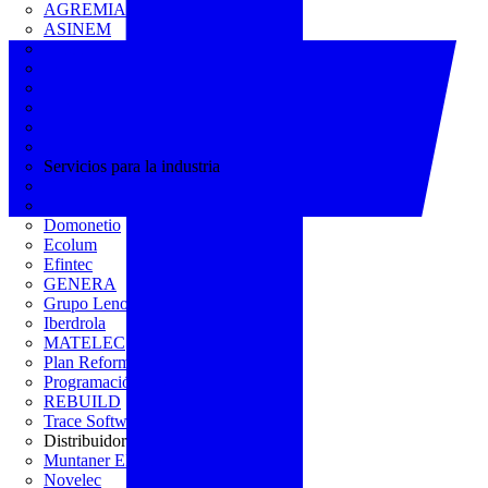
AGREMIA
ASINEM
Europacable
FACEL
Fegicat
FENIE
FENITEL
KNX España
Servicios para la industria
CEDOM
Domo Electra
Domonetio
Ecolum
Efintec
GENERA
Grupo Lenor
Iberdrola
MATELEC
Plan Reforma
Programación Integral
REBUILD
Trace Software
Distribuidor
Muntaner Electro
Novelec