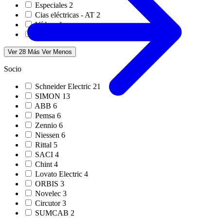
Especiales
2
Cias eléctricas - AT
2
Vídeos
1
Webinar en directo
1
Ver 28 Más
Ver Menos
Socio
Schneider Electric
21
SIMON
13
ABB
6
Pemsa
6
Zennio
6
Niessen
6
Rittal
5
SACI
4
Chint
4
Lovato Electric
4
ORBIS
3
Novelec
3
Circutor
3
SUMCAB
2