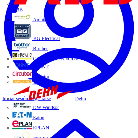
ABB
Ambilamp
BG Electrical
Brother
CHAUVIN ARNOUX
CHINT
Circutor
D-Line
Iniciar sesión
Registrarse
Dehn
DW Windsor
Eaton
EPLAN