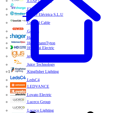
ETAP Lighting
EVcharge
Finder Eléctrica S.L.U
General Cable
Gewiss
Hager
HellermannTyton
Hyundai Electric
igus
Juice Technology
Kingfisher Lighting
Inicio
LedsC4
LEDVANCE
Lovato Electric
Luceco Group
Luceco Lighting