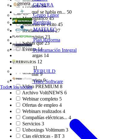
GENERA
Producto
84
¿De qué se habla en...
50
Grupo Lenor
Monográfico
45
Iberdrola
Historias de éxito
45
MATELEC
Reglamentación
27
Entrevistas
23
Plan Reforma
Sabías qué
23
Evento
14
Programación Integral
Descargas
14
Cursos
12
PDF
11
REBUILD
Webinar
9
Entrevista
9
Trace Software
Video PREMIUM
8
Todos los socios
Archivo VoltiNEWS
6
Webinar completo
5
Ofertas de empleo
4
Webinars realizados
4
Compañías eléctricas...
4
Servicios
3
Unboxings Voltimum
3
Cias eléctricas - BT
3