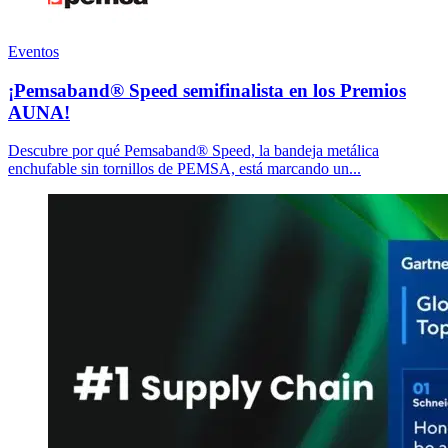
Eventos
¡Pemsaband® Speed semifinalista en los Premios
AUNA!
Descubre por qué Pemsaband® Speed, la bandeja metálica
enchufable sin tornillos de PEMSA, está marcando un...