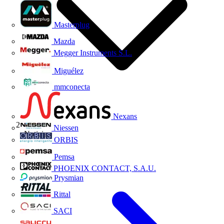
Masterplug
Mazda
Megger Instruments S.L.
Miguélez
mmconecta
Nexans
Niessen
Noticias
ORBIS
Pemsa
PHOENIX CONTACT, S.A.U.
Prysmian
Rittal
SACI