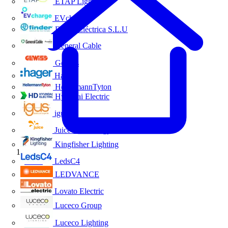
ETAP Lighting
EVcharge
Finder Eléctrica S.L.U
General Cable
Gewiss
Hager
HellermannTyton
Hyundai Electric
igus
Juice Technology
Kingfisher Lighting
Inicio
LedsC4
LEDVANCE
Lovato Electric
Luceco Group
Luceco Lighting