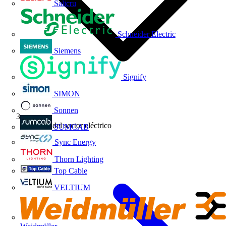
Salicru
Schneider Electric
Siemens
Signify
SIMON
Sonnen
Noticias del sector eléctrico
SUMCAB
Sync Energy
Thorn Lighting
Top Cable
VELTIUM