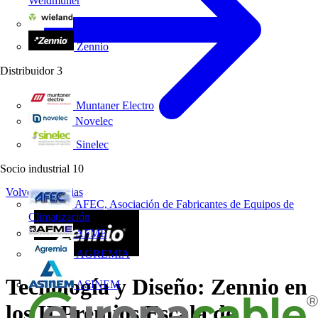
Weidmüller
Wieland Electric
Zennio
Distribuidor
3
Muntaner Electro
Novelec
Sinelec
Socio industrial
10
Volver a Noticias
AFEC, Asociación de Fabricantes de Equipos de
Climatización
AFME
AGREMIA
Tecnología y Diseño: Zennio en
ASINEM
los II Premios Escala de