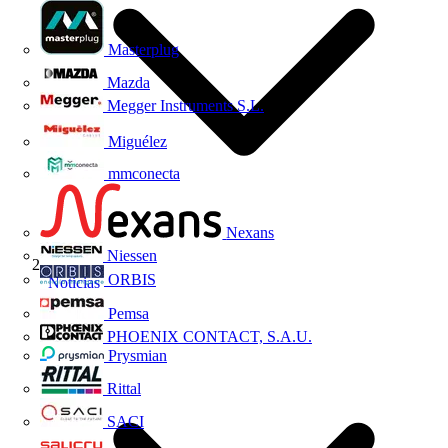
Masterplug
Mazda
Megger Instruments S.L.
Miguélez
mmconecta
Nexans
Niessen
ORBIS
Noticias
Pemsa
PHOENIX CONTACT, S.A.U.
Prysmian
Rittal
SACI