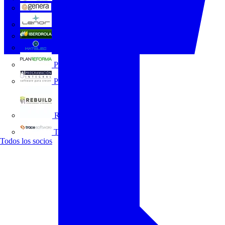
GENERA
Grupo Lenor
Iberdrola
MATELEC
Plan Reforma
Programación Integral
REBUILD
Trace Software
Todos los socios