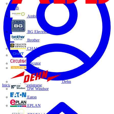
ABB
Ambilamp
BG Electrical
Brother
CHAUVIN ARNOUX
CHINT
Circutor
D-Line
Dehn
Iniciar sesión
Registrarse
DW Windsor
Eaton
EPLAN