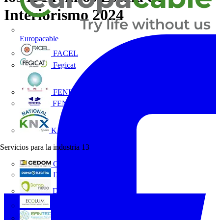
Interiorismo 2024
Europacable
FACEL
Fegicat
FENIE
FENITEL
KNX España
Servicios para la industria
13
CEDOM
Domo Electra
Domonetio
Ecolum
Efintec