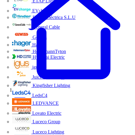
ETAP Lighting
EVcharge
Finder Eléctrica S.L.U
General Cable
Gewiss
Hager
HellermannTyton
Hyundai Electric
igus
Juice Technology
Kingfisher Lighting
Inicio
LedsC4
LEDVANCE
Lovato Electric
Luceco Group
Luceco Lighting