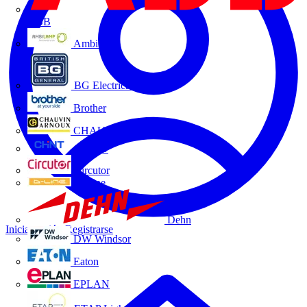
ABB
Ambilamp
BG Electrical
Brother
CHAUVIN ARNOUX
CHINT
Circutor
D-Line
Dehn
Iniciar sesión
Registrarse
DW Windsor
Eaton
EPLAN