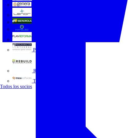
GENERA
Grupo Lenor
Iberdrola
MATELEC
Plan Reforma
Programación Integral
REBUILD
Trace Software
Todos los socios