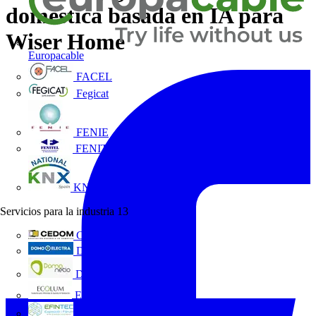
doméstica basada en IA para
Wiser Home
Europacable
FACEL
Fegicat
FENIE
FENITEL
KNX España
Servicios para la industria
13
CEDOM
Domo Electra
Domonetio
Ecolum
Efintec