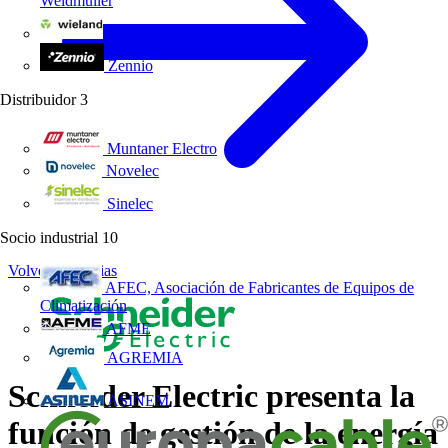
Weidmüller
Wieland Electric
Zennio
Distribuidor
3
Muntaner Electro
Novelec
Sinelec
Socio industrial
10
Volver a Noticias
AFEC, Asociación de Fabricantes de Equipos de
Climatización
AFME
AGREMIA
Schneider Electric presenta la
ASINEM
función de gestión de la energía