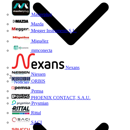
Masterplug
Mazda
Megger Instruments S.L.
Miguélez
mmconecta
Nexans
Niessen
ORBIS
Noticias
Pemsa
PHOENIX CONTACT, S.A.U.
Prysmian
Rittal
SACI