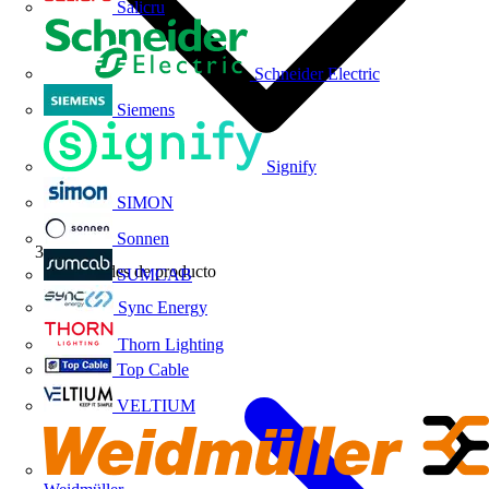
Salicru
Schneider Electric
Siemens
Signify
SIMON
Sonnen
Novedades de producto
SUMCAB
Sync Energy
Thorn Lighting
Top Cable
VELTIUM