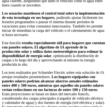
agua caliente, asegurando que tanto el vehículo como el agua estén
listos cuando se necesiten.
Los usuarios mantienen el control total sobre la implementación
de esta tecnología en sus hogares
, pudiendo ajustar fácilmente los
horarios programados o pausar el sistema durante periodos de
vacaciones para evitar consumos innecesarios. También les permite
iniciar de inmediato la carga del vehículo o el calentamiento de agua
si fuera necesario.
Esta función
resulta especialmente útil para hogares que cuentan
con paneles solares. El algoritmo de IA aprende de la
producción solar y utiliza datos meteorológicos para estimar la
disponibilidad de energía solar
, optimizando la distribución de
cargas a lo largo del día y aprovechando al máximo la energía
producida in situ.
Los tests realizados por Schneider Electric sobre esta solución de IA
arrojan resultados prometedores.
Los hogares equipados con
paneles solares podrían alcanzar ahorros anuales estimados
entre 400 y 500 euros, mientras que aquellos sin paneles solares
verían reducciones en sus facturas de entre 100 y 150 euros
.
Estas proyecciones se basan en datos del mercado francés,
considerando dos cargas principales (cargador de vehículo eléctrico
y calentador de agua) y dos fuentes de energía (red eléctrica y solar).
Es importante señalar que los ahorros reales pueden variar según la