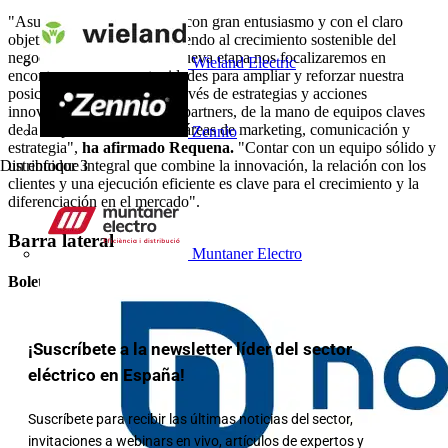
"Asumo este nuevo desafío con gran entusiasmo y con el claro
objetivo de seguir contribuyendo al crecimiento sostenible del
negocio en Iberia. En esta nueva etapa nos focalizaremos en
Wieland Electric
encontrar nuevas oportunidades para ampliar y reforzar nuestra
posición en el mercado, a través de estrategias y acciones
innovadoras para clientes y partners, de la mano de equipos claves
de la empresa como son las áreas de marketing, comunicación y
Zennio
estrategia",
ha afirmado Requena.
"Contar con un equipo sólido y
un enfoque integral que combine la innovación, la relación con los
Distribuidor
3
clientes y una ejecución eficiente es clave para el crecimiento y la
diferenciación en el mercado".
Barra lateral
Muntaner Electro
Boletín informativo
¡Suscríbete a la newsletter líder del sector
eléctrico en España!
Suscríbete para recibir las últimas noticias del sector,
invitaciones a webinars en vivo, artículos de expertos y