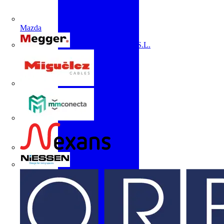
Mazda
Megger Instruments S.L.
Miguélez
mmconecta
Nexans
Niessen