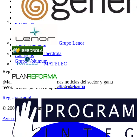
Mapa del sitio
Inicio
Noticias
Academy
Productos
Socios
Otros enlaces
Grupo Lenor
Sobre Voltimum
Contacto
Iberdrola
Catálogos
Grupo Voltimum
MATELEC
Regístrate en Voltimum
¡Mantente al día con las últimas noticias del sector y gana
Plan Reforma
recompensas por tus compras eléctricas!
Regístrate aquí
© 2002-
2026
Voltimum
Aviso legal