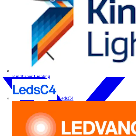
Kingfisher Lighting
LedsC4