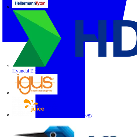
HellermannTyton
Hyundai Electric
igus
Juice Technology