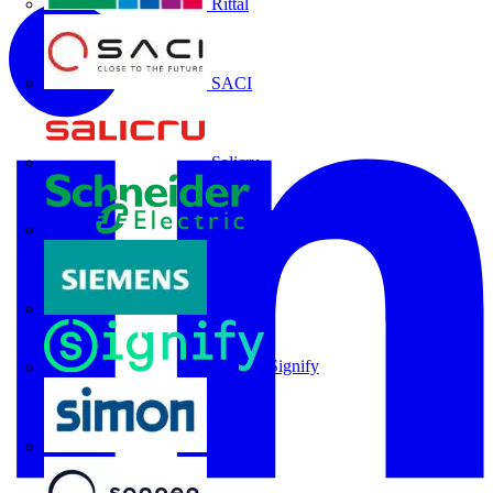
Rittal
SACI
Salicru
Schneider Electric
Siemens
Signify
SIMON