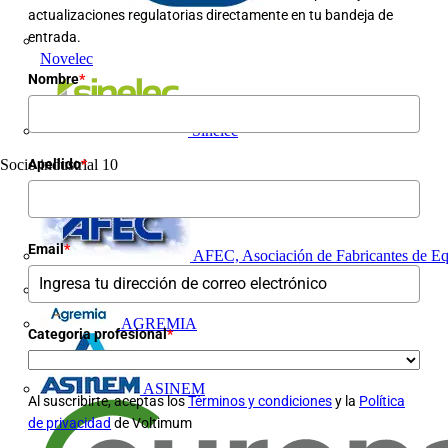
actualizaciones regulatorias directamente en tu bandeja de
entrada.
Novelec
Nombre
*
Sinelec
Apellido
*
Socio industrial
10
Email
*
AFEC, Asociación de Fabricantes de Eq
AFME
AGREMIA
Categoria profesional
*
ASINEM
Al suscribirte, aceptas los
Términos y condiciones
y la
Política
de privacidad
de Voltimum