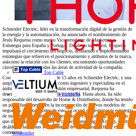
Schneider Electric, líder en la transformación digital de la gestión de
la energía y la automatización, ha anunciado el nombramiento de
Jesús Requena como nuevo Vicepresidente de Marketing y
Estrategia para España y Portugal. Desde su nuevo rol, Requena
impulsará el crecimiento del negocio, definiendo e implementando
estrategias que refuercen el posicionamiento y atributos de la marca,
así como la relación con los clientes, encontrando oportunidades
claves a lo largo de todas las áreas de actividad de la compañía.
Top Cable
Con una trayectoria de más de 15 años en Schneider Electric, y una
amplia formación académica como ingeniero y especialista en el
ámbito del marketing y la gestión empresarial, Requena ha
desempeñado roles clave en la compañía. Hasta ahora, ha sido
VELTIUM
responsable del desarrollo de Home & Distribution, donde ha tenido
un papel fundamental en la incorporación de nuevos modelos de
negocio y alianzas. Antes de esto, se ocupó de gestionar la estrategia
de marketing y desarrollo del negocio de EcoBuilding, la división
que dio origen a lo que hoy se conoce como Digital Energy, además
de liderar las ventas y la estrategia de canal para el DIY y el e-
commerce.
Weidmüller