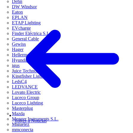
Dehn
DW Windsor
Eaton
EPLAN
ETAP Lighting
EVcharge
Finder Eléctrica S.L.U
General Cable
Gewiss
Hager
HellermannTyton
Hyundai Electric
igus
Juice Technology
Kingfisher Lighting
LedsC4
LEDVANCE
Lovato Electric
Luceco Group
Luceco Lighting
Masterplug
Mazda
Megger Instruments S.L.
Volver a Noticias
Miguélez
mmconecta