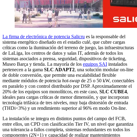
La firma de electrónica de potencia Salicru
es la responsable del
sistema energético diseñado en el estadio culé, que cubre cargas
críticas como la iluminación del terreno de juego, las infraestructuras
de LaLiga, los centros de datos y salas IT, además de todos los
sistemas asociados a prensa, seguridad, dispositivos de ticketing,
Museo Barça y tienda. La mayoría de los
equipos SAI
instalados
pertenecen a la gama
SLC ADAPT2
, una solución modular on-line
de doble conversión, que permite una escalabilidad flexible
mediante módulos de potencia
hot-swap
de 25 o 50 kW, conectables
en paralelo y con control distribuido por DSP. Aproximadamente el
20% de los equipos son monolíticos, en este caso,
SLC CUBE4
,
ideales para cargas críticas de menor dimensión, y que incorporan
tecnología trifásica de tres niveles, muy baja distorsión de entrada
(THDi<3%) y un rendimiento superior al 96% en modo On-line.
La instalación se integra en distintos puntos del campo del FCB,
entre ellos, un CPD con clasificación Tier IV, un nivel que garantiza
una tolerancia a fallos completa, sistemas redundantes en todos los
componentes (2N+1) y capacidad de realizar mantenimientos