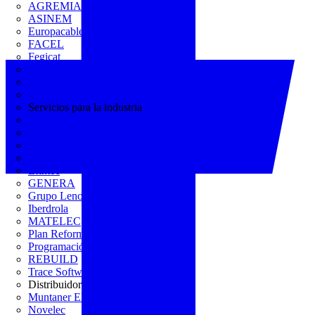
AGREMIA
ASINEM
Europacable
FACEL
Fegicat
FENIE
FENITEL
KNX España
Servicios para la industria
CEDOM
Domo Electra
Domonetio
Ecolum
Efintec
GENERA
Grupo Lenor
Iberdrola
MATELEC
Plan Reforma
Programación Integral
REBUILD
Trace Software
Distribuidor
Muntaner Electro
Novelec