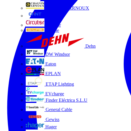
CHAUVIN ARNOUX
CHINT
Circutor
D-Line
Dehn
DW Windsor
Eaton
EPLAN
ETAP Lighting
EVcharge
Finder Eléctrica S.L.U
General Cable
Gewiss
Hager