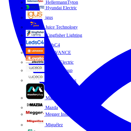
HellermannTyton
Hyundai Electric
igus
Juice Technology
Kingfisher Lighting
LedsC4
LEDVANCE
Lovato Electric
Luceco Group
Luceco Lighting
Masterplug
Mazda
Megger Instruments S.L.
Miguélez