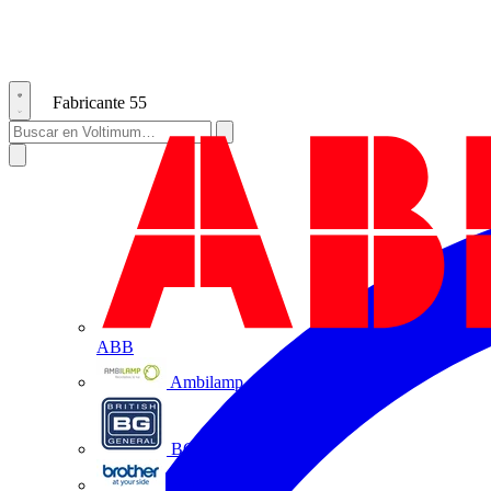
Fabricante
55
ABB
Ambilamp
BG Electrical
Brother