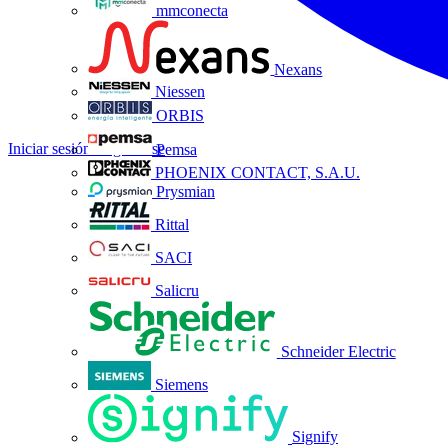
mmconecta
Nexans
Niessen
ORBIS
Iniciar sesión
Registrarse
Pemsa
PHOENIX CONTACT, S.A.U.
Prysmian
Rittal
SACI
Salicru
Schneider Electric
Siemens
Signify