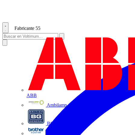
Fabricante
55
ABB
Ambilamp
BG Electrical
Brother