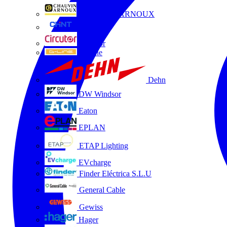
CHAUVIN ARNOUX
CHINT
Circutor
D-Line
Dehn
DW Windsor
Eaton
EPLAN
ETAP Lighting
EVcharge
Finder Eléctrica S.L.U
General Cable
Gewiss
Hager