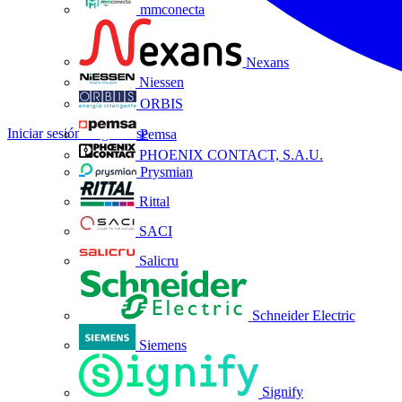
mmconecta
Nexans
Niessen
ORBIS
Iniciar sesión
Registrarse
Pemsa
PHOENIX CONTACT, S.A.U.
Prysmian
Rittal
SACI
Salicru
Schneider Electric
Siemens
Signify