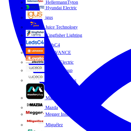
HellermannTyton
Hyundai Electric
igus
Juice Technology
Kingfisher Lighting
LedsC4
LEDVANCE
Lovato Electric
Luceco Group
Luceco Lighting
Masterplug
Mazda
Megger Instruments S.L.
Miguélez