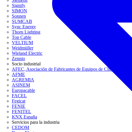
Siemens
Signify
SIMON
Sonnen
SUMCAB
Sync Energy
Thorn Lighting
Top Cable
VELTIUM
Weidmüller
Wieland Electric
Zennio
Socio industrial
AFEC, Asociación de Fabricantes de Equipos de Climatización
AFME
AGREMIA
ASINEM
Europacable
FACEL
Fegicat
FENIE
FENITEL
KNX España
Servicios para la industria
CEDOM