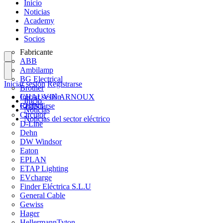
Inicio
Noticias
Academy
Productos
Socios
Fabricante
ABB
Ambilamp
BG Electrical
Iniciar sesión
Registrarse
Brother
CHAUVIN ARNOUX
Iniciar sesión
Inicio
CHINT
Registrarse
Noticias
Circutor
Noticias del sector eléctrico
D-Line
Dehn
DW Windsor
Eaton
EPLAN
ETAP Lighting
EVcharge
Finder Eléctrica S.L.U
General Cable
Gewiss
Hager
HellermannTyton