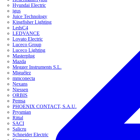
Hyundai Electric
igus
Juice Technology
Kingfisher Lighting
LedsC4
LEDVANCE
Lovato Electric
Luceco Group
Luceco Lighting
Masterplug
Mazda
Megger Instruments S.L.
Miguélez
mmconecta
Nexans
Niessen
ORBIS
Pemsa
PHOENIX CONTACT, S.A.U.
Prysmian
Rittal
SACI
Salicru
Schneider Electric