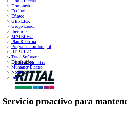
Domo Electra
Domonetio
Ecolum
Efintec
GENERA
Grupo Lenor
Iberdrola
MATELEC
Plan Reforma
Programación Integral
REBUILD
Trace Software
Distribuidor
Volver a Noticias
Muntaner Electro
Novelec
Sinelec
Servicio proactivo para mantener