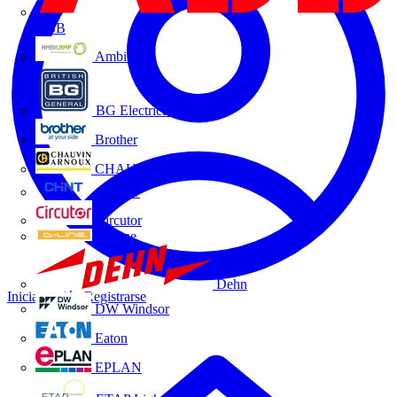
ABB
Ambilamp
BG Electrical
Brother
CHAUVIN ARNOUX
CHINT
Circutor
D-Line
Dehn
Iniciar sesión
Registrarse
DW Windsor
Eaton
EPLAN