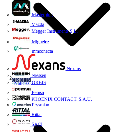
Masterplug
Mazda
Megger Instruments S.L.
Miguélez
mmconecta
Nexans
Niessen
ORBIS
Noticias
Pemsa
PHOENIX CONTACT, S.A.U.
Prysmian
Rittal
SACI