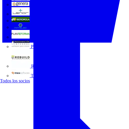
GENERA
Grupo Lenor
Iberdrola
MATELEC
Plan Reforma
Programación Integral
REBUILD
Trace Software
Todos los socios