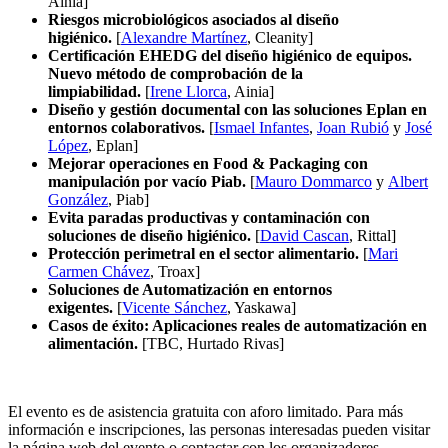
Ainia]
Riesgos microbiológicos asociados al diseño
higiénico.
[
Alexandre Martínez
, Cleanity]
Certificación EHEDG del diseño higiénico de equipos.
Nuevo método de comprobación de la
limpiabilidad.
[
Irene Llorca
, Ainia]
Diseño y gestión documental con las soluciones Eplan en
entornos colaborativos.
[
Ismael Infantes
,
Joan Rubió
y
José
López
, Eplan]
Mejorar operaciones en Food & Packaging con
manipulación por vacío Piab.
[
Mauro Dommarco
y
Albert
González
, Piab]
Evita paradas productivas y contaminación con
soluciones de diseño higiénico.
[
David Cascan
, Rittal]
Protección perimetral en el sector alimentario.
[
Mari
Carmen Chávez
, Troax]
Soluciones de Automatización en entornos
exigentes.
[
Vicente Sánchez
, Yaskawa]
Casos de éxito: Aplicaciones reales de automatización en
alimentación.
[TBC, Hurtado Rivas]
El evento es de asistencia gratuita con aforo limitado. Para más
información e inscripciones, las personas interesadas pueden visitar
la página web del evento o contactar con los organizadores.