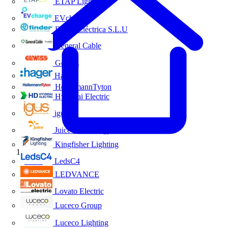
ETAP Lighting
EVcharge
Finder Eléctrica S.L.U
General Cable
Gewiss
Hager
HellermannTyton
Hyundai Electric
igus
Juice Technology
Kingfisher Lighting
Inicio
LedsC4
LEDVANCE
Lovato Electric
Luceco Group
Luceco Lighting