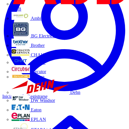
ABB
Ambilamp
BG Electrical
Brother
CHAUVIN ARNOUX
CHINT
Circutor
D-Line
Dehn
Iniciar sesión
Registrarse
DW Windsor
Eaton
EPLAN