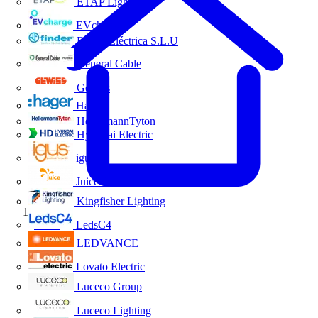
ETAP Lighting
EVcharge
Finder Eléctrica S.L.U
General Cable
Gewiss
Hager
HellermannTyton
Hyundai Electric
igus
Juice Technology
Kingfisher Lighting
Inicio
LedsC4
LEDVANCE
Lovato Electric
Luceco Group
Luceco Lighting