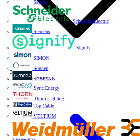
Salicru
Schneider Electric
Siemens
Signify
SIMON
Sonnen
Artículos técnicos
SUMCAB
Sync Energy
Thorn Lighting
Top Cable
VELTIUM