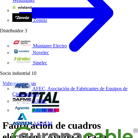
Weidmüller
Wieland Electric
Zennio
Distribuidor
3
Muntaner Electro
Novelec
Sinelec
Socio industrial
10
Volver a Noticias
AFEC, Asociación de Fabricantes de Equipos de
Climatización
AFME
AGREMIA
Fabricación de cuadros
ASINEM
eléctricos: Ayuda para la