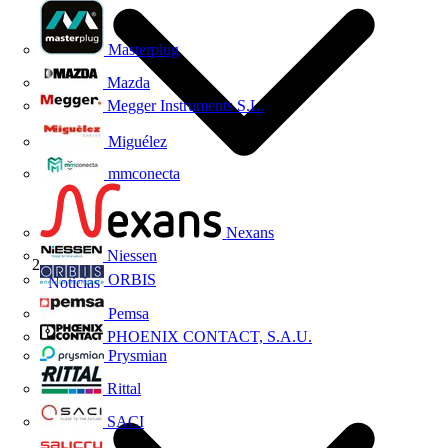
Masterplug
Mazda
Megger Instruments S.L.
Miguélez
mmconecta
Nexans
Niessen
ORBIS
Noticias
Pemsa
PHOENIX CONTACT, S.A.U.
Prysmian
Rittal
SACI