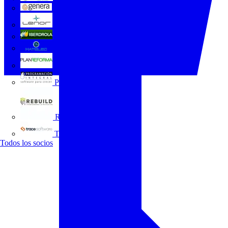
GENERA
Grupo Lenor
Iberdrola
MATELEC
Plan Reforma
Programación Integral
REBUILD
Trace Software
Todos los socios